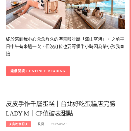
終於來到我心心念念許久的海景咖啡廳「滿山望海」，之前平
日中午有來過一次，但沒訂位也要等個半小時因為帶小孩我直
接…
CONTINUE READING
皮皮手作千層蛋糕｜台北好吃蛋糕店完勝
LADY M｜CP值破表甜點
★貪吃食記★
貝貝
2022-09-19