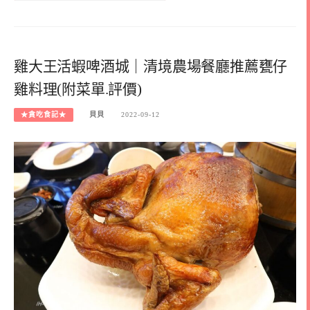
雞大王活蝦啤酒城｜清境農場餐廳推薦甕仔
雞料理(附菜單.評價)
★貪吃食記★
貝貝
2022-09-12