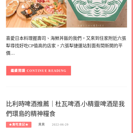
喜愛日本料理握壽司、海鮮丼飯的我們，又來到住家附近六張
犁尋找好吃CP值高的店家，六張犁捷運站對面有間新開的平
價…
CONTINUE READING
比利時啤酒推薦｜杜瓦啤酒.小精靈啤酒是我
們環島的精神糧食
★貪吃食記★
貝貝
2022-06-29