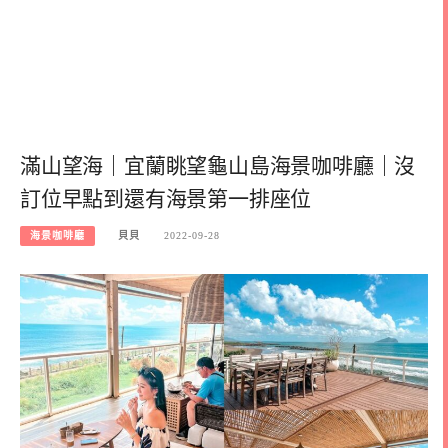
滿山望海｜宜蘭眺望龜山島海景咖啡廳｜沒
訂位早點到還有海景第一排座位
海景咖啡廳
貝貝
2022-09-28