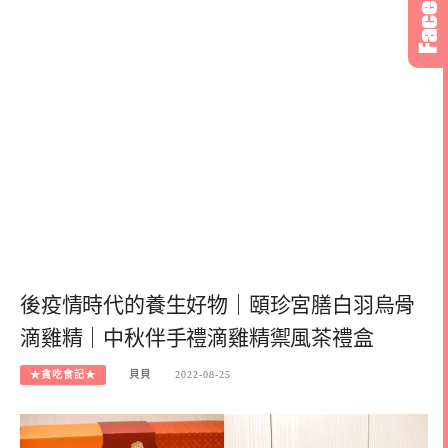
後疫情時代的養生好物｜頤珍宮膳白羽烏骨
滴雞精｜中秋伴手禮滴雞精禦風茶禮盒
★貪吃食記★
貝貝
2022-08-25