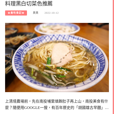
料理黑白切菜色推薦
★貪吃食記★
貝貝
2022-10-12
上清境農場前，先在南投埔里填飽肚子再上山，南投美食有什
麼？隨便用GOOGLE一搜，有百年歷史的「胡國雄古早麵」…