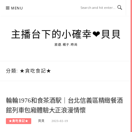
Skip
MENU
to
content
主播台下的小確幸❤貝貝
旅遊.親子.時尚
分類:
★貪吃食記★
輪輪1976和食茶酒駅｜台北信義區精緻餐酒
館列車包廂體驗大正浪漫情懷
★貪吃食記★
貝貝
2023-02-19