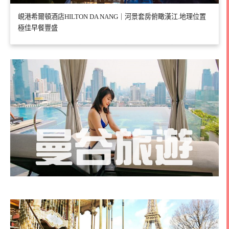
峴港希爾頓酒店HILTON DA NANG｜河景套房俯瞰漢江.地理位置
極佳早餐豐盛