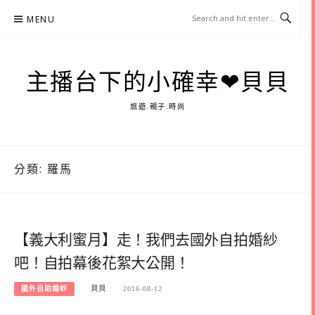
Skip
MENU
to
content
主播台下的小確幸❤貝貝
旅遊.親子.時尚
分類:
羅馬
【義大利蜜月】走！我們去國外自拍婚紗
吧！自拍幕後花絮大公開！
國外自助婚紗
貝貝
2016-08-12