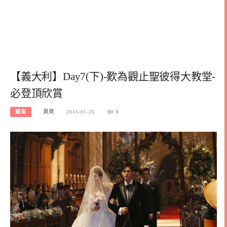
【義大利】Day7(下)-歎為觀止聖彼得大教堂-
必登頂欣賞
羅馬
貝貝
2015-01-26
3