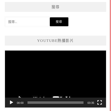
搜尋
搜
尋
關
鍵
YOUTUBE熱播影片
字:
視
訊
播
放
器
00:00
03:35