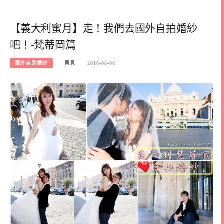
【義大利蜜月】走！我們去國外自拍婚紗
吧！-梵蒂岡篇
國外自助婚紗
貝貝
2016-08-06