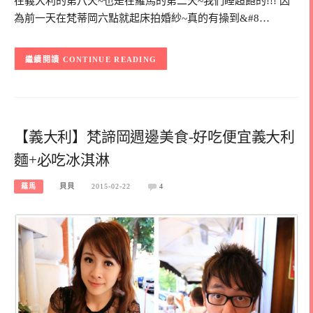
在義大利的第八天~也是在羅馬的第二天~我們睡超飽的!!! 因
為前一天在梵蒂岡六點就起床拍婚紗~真的有操到&#8…
CONTINUE READING
【義大利】梵諦岡週邊美食-好吃便宜義大利
麵+必吃冰淇淋
羅馬
貝貝
2015-02-22
4