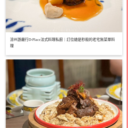
涼州游嚴行D-Place法式料理私廚｜訂位總是秒殺的老宅無菜單料
理