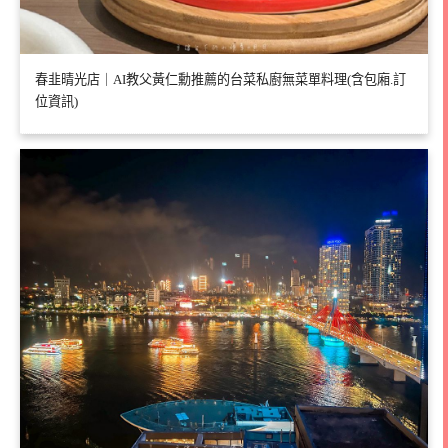
春韭晴光店｜AI教父黃仁勳推薦的台菜私廚無菜單料理(含包廂.訂
位資訊)