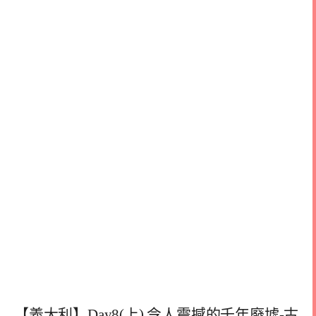
【義大利】Day8(上) 令人震撼的千年廢墟-古