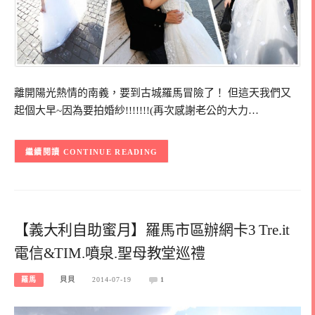
離開陽光熱情的南義，要到古城羅馬冒險了！ 但這天我們又
起個大早~因為要拍婚紗!!!!!!!(再次感謝老公的大力…
CONTINUE READING
【義大利自助蜜月】羅馬市區辦網卡3 Tre.it
電信&TIM.噴泉.聖母教堂巡禮
羅馬
貝貝
2014-07-19
1