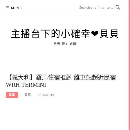
Skip
MENU
to
content
主播台下的小確幸❤貝貝
旅遊.親子.時尚
【義大利】羅馬住宿推薦-離車站超近民宿
WRH TERMINI
羅馬
貝貝
2016-03-19