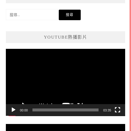
搜
尋
關
鍵
YOUTUBE熱播影片
字:
視
訊
播
放
器
00:00
03:35
視