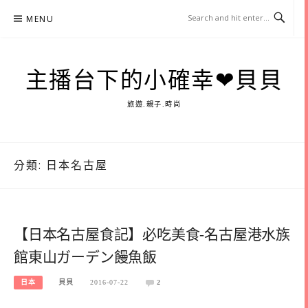
Skip
MENU
to
content
主播台下的小確幸❤貝貝
旅遊.親子.時尚
分類:
日本名古屋
【日本名古屋食記】必吃美食-名古屋港水族
館東山ガーデン饅魚飯
日本
貝貝
2016-07-22
2