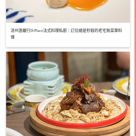
涼州游嚴行D-Place法式料理私廚｜訂位總是秒殺的老宅無菜單料
理