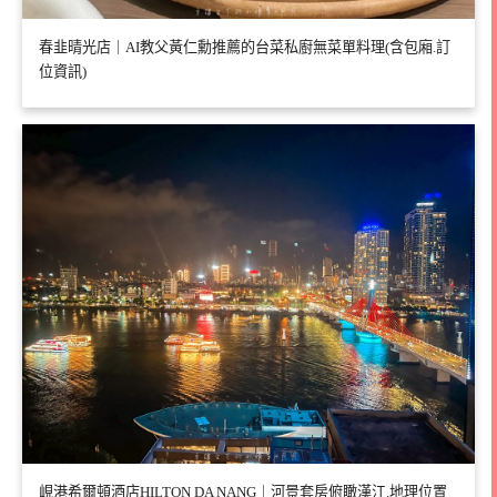
春韭晴光店｜AI教父黃仁勳推薦的台菜私廚無菜單料理(含包廂.訂
位資訊)
峴港希爾頓酒店HILTON DA NANG｜河景套房俯瞰漢江.地理位置