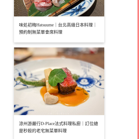
味処初梅Hatsuume｜台北高級日本料理｜
預約制無菜單會席料理
涼州游嚴行D-Place法式料理私廚｜訂位總
是秒殺的老宅無菜單料理