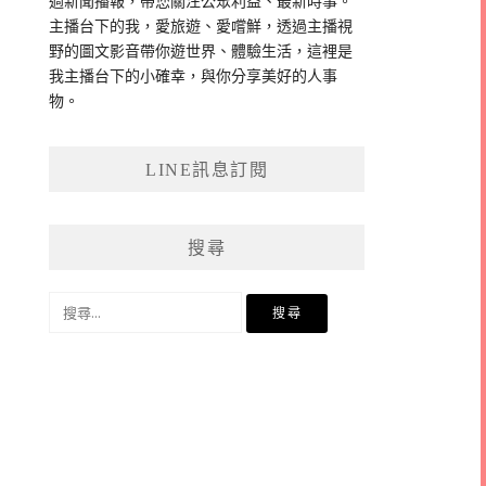
過新聞播報，帶您關注公眾利益、最新時事。
主播台下的我，愛旅遊、愛嚐鮮，透過主播視
野的圖文影音帶你遊世界、體驗生活，這裡是
我主播台下的小確幸，與你分享美好的人事
物。
LINE訊息訂閱
搜尋
搜
尋
關
鍵
字: