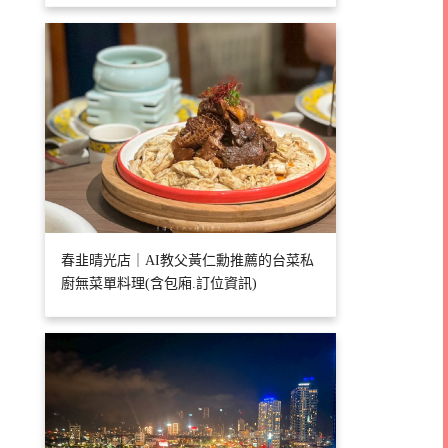
春韭晴光店｜AI教父黃仁勳推薦的台菜私
廚無菜單料理(含包廂.訂位資訊)