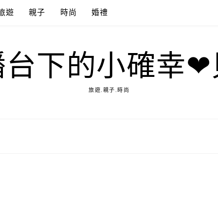
旅遊
親子
時尚
婚禮
播台下的小確幸❤
旅遊.親子.時尚