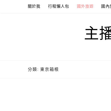
Skip
關於我
行程懶人包
國外旅遊
國內
to
content
主
分類:
東京箱根