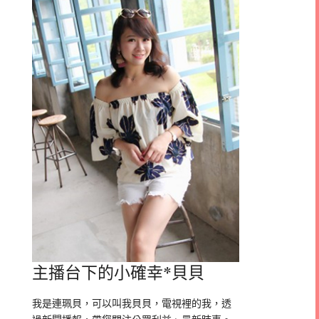
主播台下的小確幸*貝貝
我是連珮貝，可以叫我貝貝，電視裡的我，透