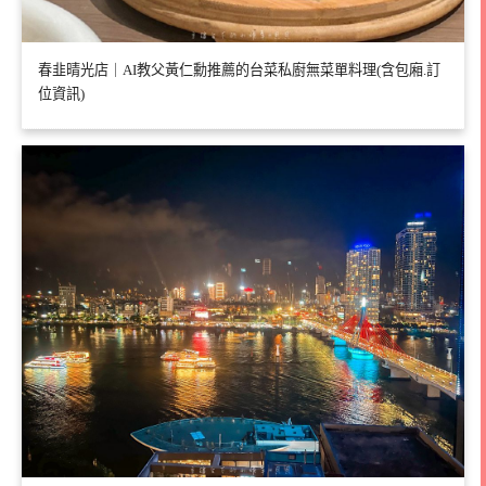
春韭晴光店｜AI教父黃仁勳推薦的台菜私廚無菜單料理(含包廂.訂
位資訊)