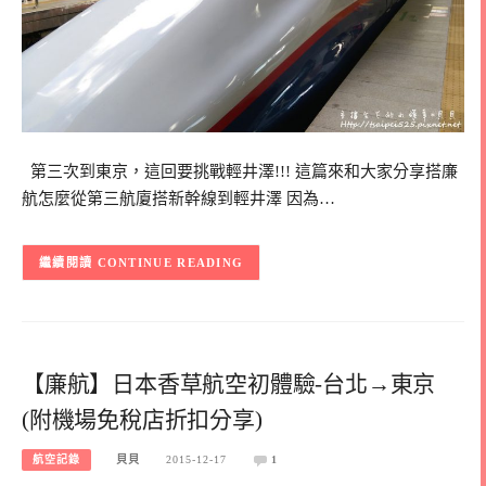
第三次到東京，這回要挑戰輕井澤!!! 這篇來和大家分享搭廉
航怎麼從第三航廈搭新幹線到輕井澤 因為…
CONTINUE READING
【廉航】日本香草航空初體驗-台北→東京
(附機場免稅店折扣分享)
航空記錄
貝貝
2015-12-17
1