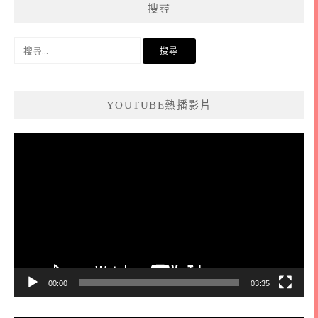
搜尋
搜
尋
關
鍵
YOUTUBE熱播影片
字:
視
訊
播
放
器
00:00
03:35