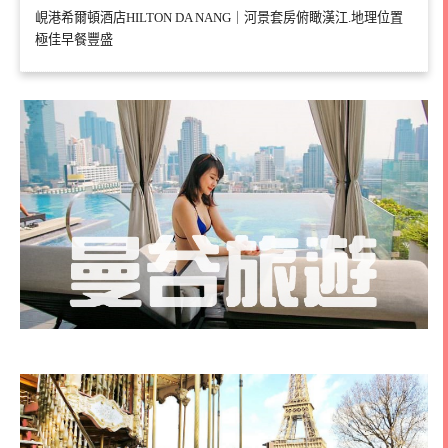
峴港希爾頓酒店HILTON DA NANG｜河景套房俯瞰漢江.地理位置
極佳早餐豐盛