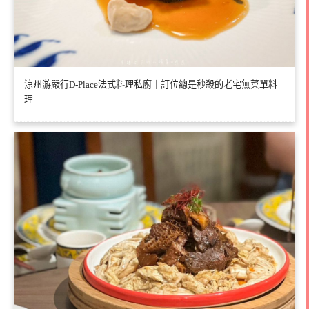
涼州游嚴行D-Place法式料理私廚｜訂位總是秒殺的老宅無菜單料
理