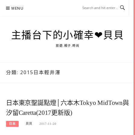
Skip
MENU
to
content
主播台下的小確幸❤貝貝
旅遊.親子.時尚
分類:
2015日本輕井澤
日本東京聖誕點燈│六本木Tokyo MidTown與
汐留Caretta(2017更新版)
日本
貝貝
2017-11-20