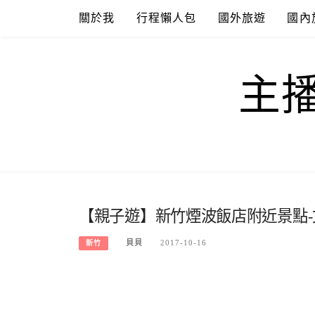
Skip
關於我
行程懶人包
國外旅遊
國內
to
content
主
【親子遊】新竹煙波飯店附近景點-
貝貝
2017-10-16
新竹