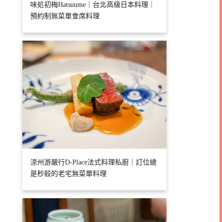
味処初梅Hatsuume｜台北高級日本料理｜
預約制無菜單會席料理
涼州游嚴行D-Place法式料理私廚｜訂位總
是秒殺的老宅無菜單料理