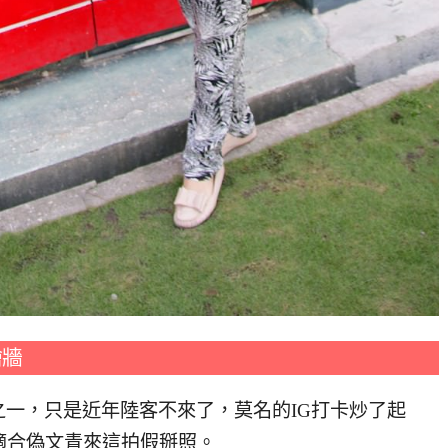
繪牆
一，只是近年陸客不來了，莫名的IG打卡炒了起
適合偽文青來這拍假掰照。