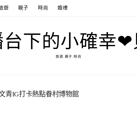
旅遊
親子
時尚
婚禮
播台下的小確幸❤
旅遊.親子.時尚
文青IG打卡熱點眷村博物館