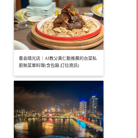
春韭晴光店｜AI教父黃仁勳推薦的台菜私
廚無菜單料理(含包廂.訂位資訊)