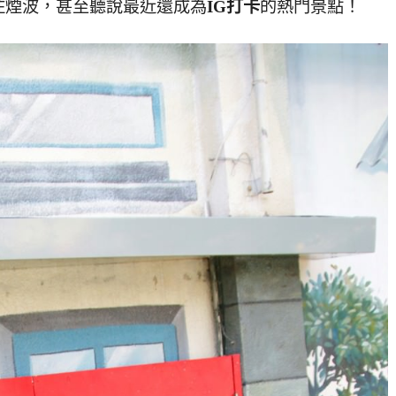
住煙波，甚至聽說最近還成為
IG打卡
的熱門景點！