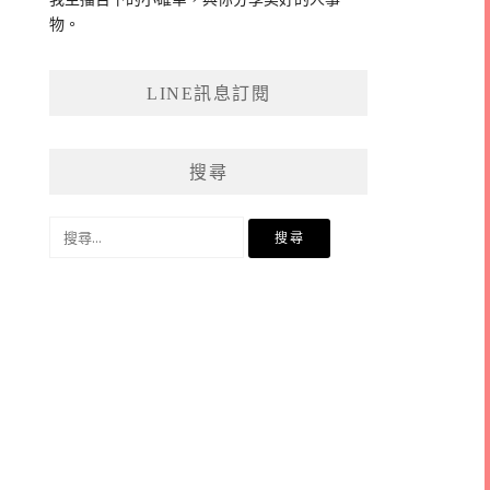
物。
LINE訊息訂閱
搜尋
搜
尋
關
鍵
字: