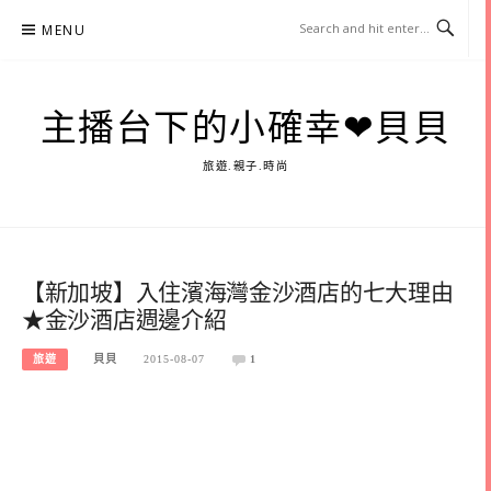
Skip
MENU
to
content
主播台下的小確幸❤貝貝
旅遊.親子.時尚
【新加坡】入住濱海灣金沙酒店的七大理由
★金沙酒店週邊介紹
旅遊
貝貝
2015-08-07
1