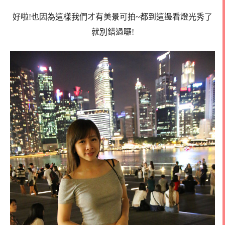
好啦!也因為這樣我們才有美景可拍~都到這邊看燈光秀了
就別錯過囉!