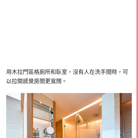
用木拉門區格廁所和臥室，沒有人在洗手間時，可
以拉開感覺房間更寬闊。