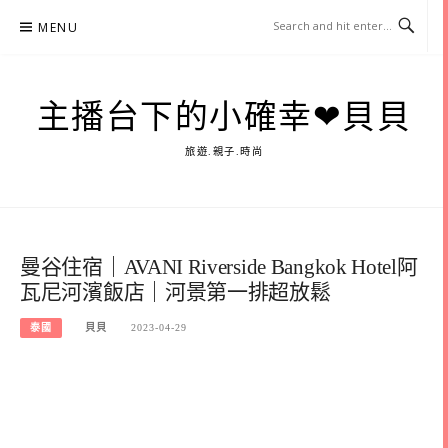
Skip
MENU
to
content
主播台下的小確幸❤貝貝
旅遊.親子.時尚
曼谷住宿｜AVANI Riverside Bangkok Hotel阿
瓦尼河濱飯店｜河景第一排超放鬆
泰國
貝貝
2023-04-29