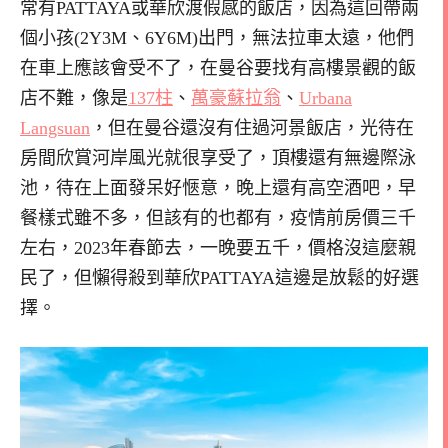
常有PATTAYA或華欣渡假感的飯店，因為這回帶兩
個小孩(2Y3M、6Y6M)出門，無法拉車太遠，他們
在車上應該會受不了，在曼谷要找有高樓景觀的飯
店不難，像是
137柱
、
萬豪蘇拉翁
、
Urbana
Langsuan
，但在曼谷還沒有住過河景飯店，光待在
房間欣賞河岸風光就很享受了，頂樓還有無邊際泳
池，待在上面發呆好愜意，晚上還有高空酒吧，早
餐樣式雖不多，但該有的也都有，疫情前房價三千
左右，2023年春節去，一晚要五千，價格沒這麼親
民了，但懶得殺到華欣PATTAYA這邊是放鬆的好選
擇。