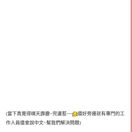
(當下真覺得晴天霹靂~完盪惹~~
還好旁邊就有專門的工
作人員還會說中文~幫我們解決問題)