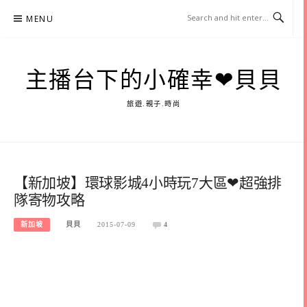
Skip
MENU
to
content
主播台下的小確幸❤貝貝
旅遊.親子.時尚
【新加坡】環球影城4小時玩7大區❤超強排
隊寄物攻略
新加坡
貝貝
2015-07-09
4