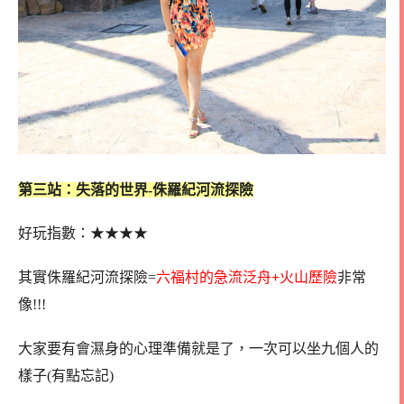
第三站：失落的世界-侏羅紀河流探險
好玩指數：
★
★
★
★
其實侏羅紀河流探險=
六福村的急流泛舟
+
火山歷險
非常
像!!!
大家要有會濕身的心理準備就是了，一次可以坐九個人的
樣子(有點忘記)