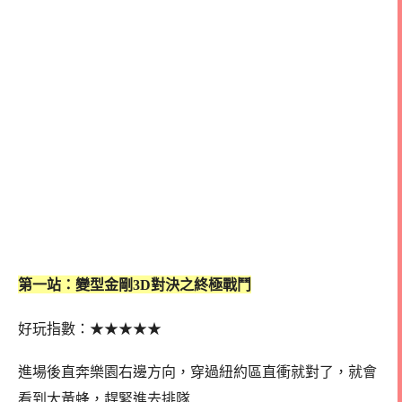
第一站：變型金剛3D對決之終極戰鬥
好玩指數：
★
★
★
★
★
進場後直奔樂園右邊方向，穿過紐約區直衝就對了，就會
看到大黃蜂，趕緊進去排隊