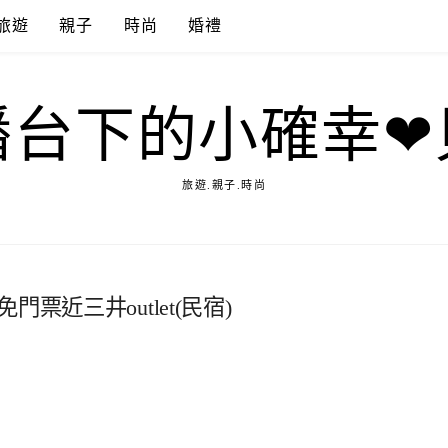
旅遊
親子
時尚
婚禮
播台下的小確幸❤
旅遊.親子.時尚
票近三井outlet(民宿)