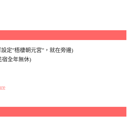
可設定”梧棲朝元宮”，就在旁邊)
(民宿全年無休)
ure