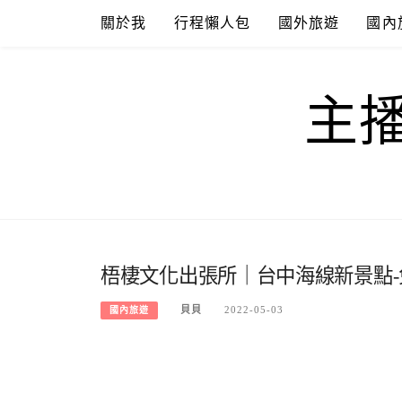
Skip
關於我
行程懶人包
國外旅遊
國內
to
content
主
梧棲文化出張所｜台中海線新景點-免門
貝貝
2022-05-03
國內旅遊