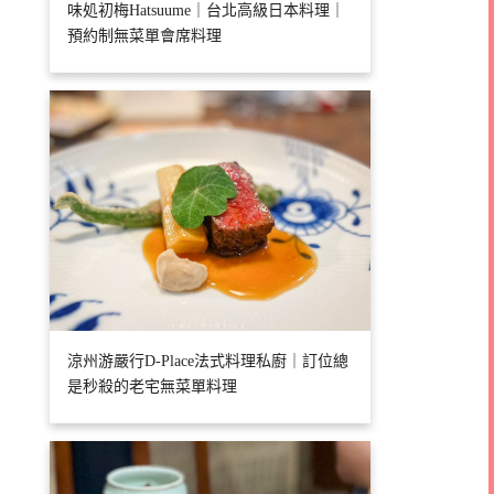
味処初梅Hatsuume｜台北高級日本料理｜
預約制無菜單會席料理
涼州游嚴行D-Place法式料理私廚｜訂位總
是秒殺的老宅無菜單料理