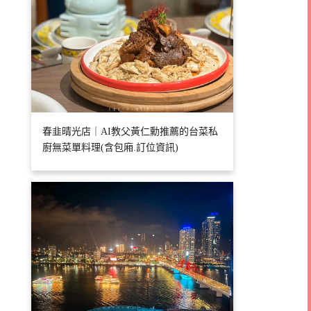
春韭晴光店｜AI教父黃仁勳推薦的台菜私
廚無菜單料理(含包廂.訂位資訊)