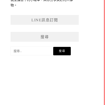
物。
LINE訊息訂閱
搜尋
搜
尋
關
鍵
字: