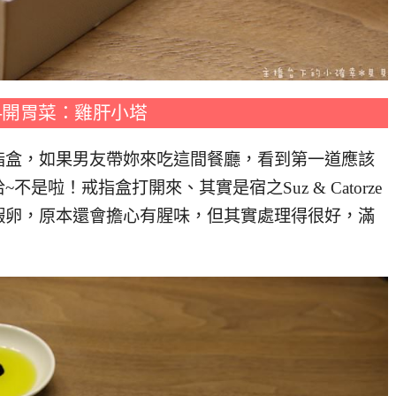
料理-開胃菜：雞肝小塔
指盒，如果男友帶妳來吃這間餐廳，看到第一道應該
啦！戒指盒打開來、其實是宿之Suz & Catorze
蝦卵，原本還會擔心有腥味，但其實處理得很好，滿