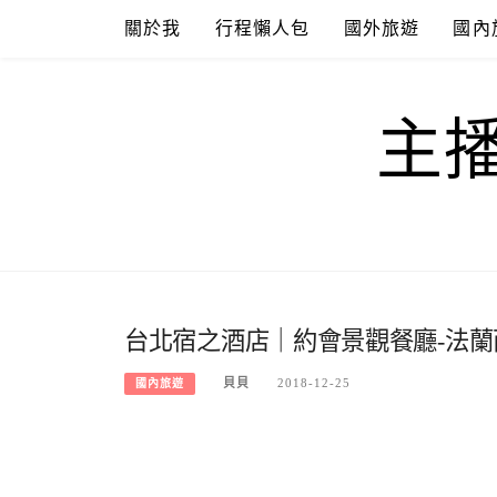
Skip
關於我
行程懶人包
國外旅遊
國內
to
content
主
台北宿之酒店｜約會景觀餐廳-法蘭西新料
貝貝
2018-12-25
國內旅遊