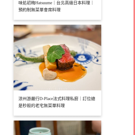
味処初梅Hatsuume｜台北高級日本料理｜
預約制無菜單會席料理
涼州游嚴行D-Place法式料理私廚｜訂位總
是秒殺的老宅無菜單料理