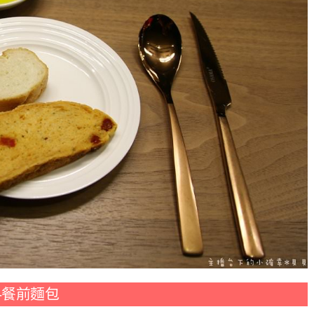
理-餐前麵包