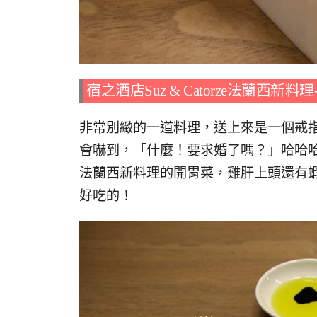
宿之酒店Suz & Catorze法蘭西新
非常別緻的一道料理，送上來是一個戒
會嚇到，「什麼！要求婚了嗎？」哈哈哈~不是
法蘭西新料理的開胃菜，雞肝上頭還有
好吃的！