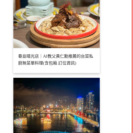
春韭晴光店｜AI教父黃仁勳推薦的台菜私
廚無菜單料理(含包廂.訂位資訊)