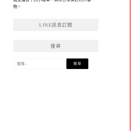
物。
LINE訊息訂閱
搜尋
搜
尋
關
鍵
字: