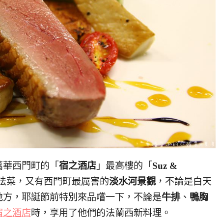
萬華西門町的「
宿之酒店
」最高樓的「
Suz &
法菜，又有西門町最厲害的
淡水河景觀
，不論是白天
地方，耶誕節前特別來品嚐一下，不論是
牛排
、
鴨胸
宿之酒店
時，享用了他們的法蘭西新料理。