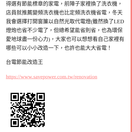
得選有節能標章的家電，前陣子家裡換了洗衣機，
店員就推薦變頻洗衣機也比定頻洗衣機省電，冬天
我會選擇打開窗簾以自然光取代電燈(雖然換了LED
燈炮也省不少電了，但總希望能省則省，也為環保
愛地球盡一份心力)，大家也可以想想看自己家裡有
哪些可以小小改造一下，也許也能大大省電！
台電節能改造王
https://www.savepower.com.tw/renovation