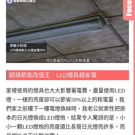
超級節能改造王：LED燈具超省電
家裡使用的燈具也大大影響著電費，盡量使用LED
燈，一樣的亮度卻可以節省50%以上的耗電量，我
們家之前樓下一樓電燈換掉時，我老公就索性把原
本的日光燈換成LED燈炮，結果令人驚訝的是，小
小一顆LED燈炮的亮度還比長管日光燈亮許多，而