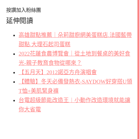
按讚加入粉絲團
延伸閱讀
高雄甜點推薦｜朵莉甜廚網美蛋糕店.法國藍帶
甜點.大理石起司蛋糕
2022花蓮食農博覽會｜從土地到餐桌的美好食
光-親子教育食物從哪來？
【五月天】2012諾亞方舟演唱會
【體驗】冬天必備發熱衣-SAYDOW好穿搭U領
T恤+美肌緊身褲
台電超級節能改造王︱小動作改造環境就能讓
你大省電