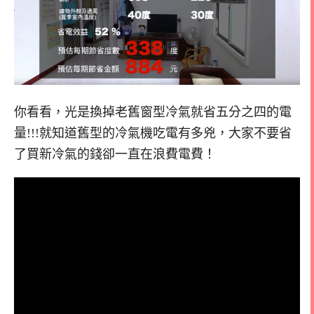
你看看，光是換掉老舊窗型冷氣就省五分之四的電
量!!!就知道舊型的冷氣機吃電有多兇，大家不要省
了買新冷氣的錢卻一直在浪費電費！