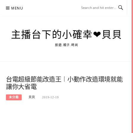
Skip
MENU
to
content
主播台下的小確幸❤貝貝
旅遊.親子.時尚
台電超級節能改造王︱小動作改造環境就能
讓你大省電
未分類
貝貝
2019-12-19