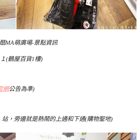
E 酷MA萌廣場-景點資訊
(鶴屋百貨1樓)
官網
公告為準)
站，旁邊就是熱鬧的上通和下通(購物聖地)