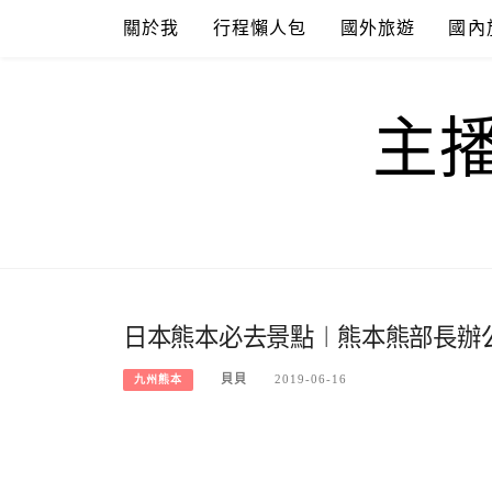
Skip
關於我
行程懶人包
國外旅遊
國內
to
content
主
日本熊本必去景點︱熊本熊部長辦
貝貝
2019-06-16
九州熊本