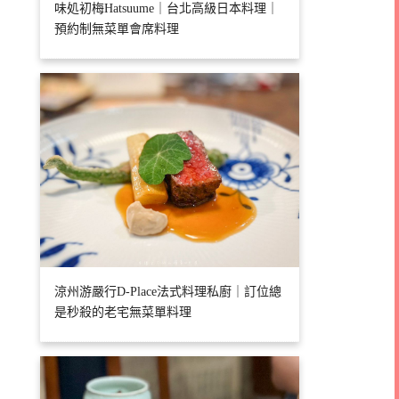
味処初梅Hatsuume｜台北高級日本料理｜
預約制無菜單會席料理
涼州游嚴行D-Place法式料理私廚｜訂位總
是秒殺的老宅無菜單料理