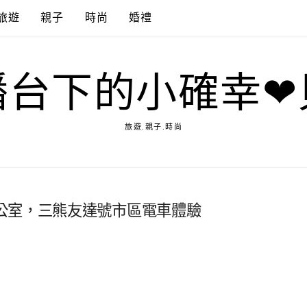
旅遊
親子
時尚
婚禮
播台下的小確幸❤
旅遊.親子.時尚
公室，三熊友達號市區電車體驗