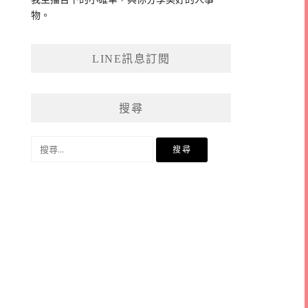
物。
LINE訊息訂閱
搜尋
搜
尋
關
鍵
字: