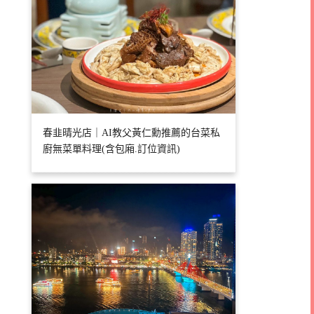
春韭晴光店｜AI教父黃仁勳推薦的台菜私
廚無菜單料理(含包廂.訂位資訊)