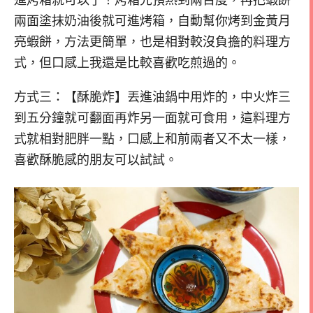
進烤箱就可以了！烤箱先預熱到兩百度，再把蝦餅
兩面塗抹奶油後就可進烤箱，自動幫你烤到金黃月
亮蝦餅，方法更簡單，也是相對較沒負擔的料理方
式，但口感上我還是比較喜歡吃煎過的。
方式三：【酥脆炸】丟進油鍋中用炸的，中火炸三
到五分鐘就可翻面再炸另一面就可食用，這料理方
式就相對肥胖一點，口感上和前兩者又不太一樣，
喜歡酥脆感的朋友可以試試。