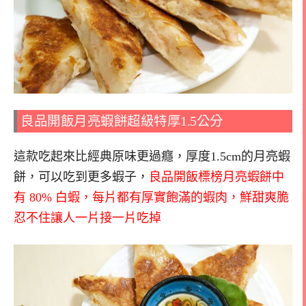
良品開飯月亮蝦餅超級特厚1.5公分
這款吃起來比經典原味更過癮，厚度1.5cm的月亮蝦
餅，可以吃到更多蝦子，
良品開飯標榜月亮蝦餅中
有 80% 白蝦，每片都有厚實飽滿的蝦肉，鮮甜爽脆
忍不住讓人一片接一片吃掉