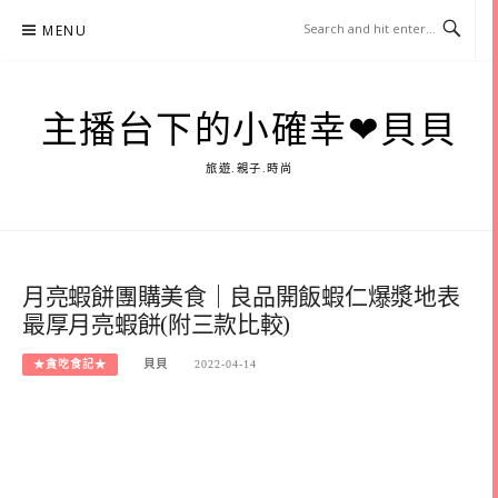
Skip
MENU
to
content
主播台下的小確幸❤貝貝
旅遊.親子.時尚
月亮蝦餅團購美食｜良品開飯蝦仁爆漿地表
最厚月亮蝦餅(附三款比較)
★貪吃食記★
貝貝
2022-04-14