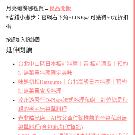
月亮蝦餅哪裡買→
良品開飯
*省錢小撇步：官網右下角+LINE@ 可獲得50元折扣
碼
按讚加入粉絲團
延伸閱讀
台北中山區日本板前料理｜青 板前酒肴｜預約
制無菜單料理限定美味
味処初梅Hatsuume｜台北高級日本料理｜預約
制無菜單會席料理
涼州游嚴行D-Place法式料理私廚｜訂位總是秒
殺的老宅無菜單料理
春韭晴光店｜AI教父黃仁勳推薦的台菜私廚無
菜單料理(含包廂.訂位資訊)