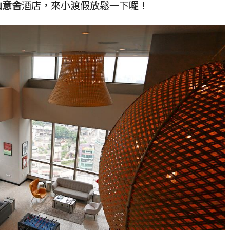
山意舍
酒店，來小渡假放鬆一下囉！