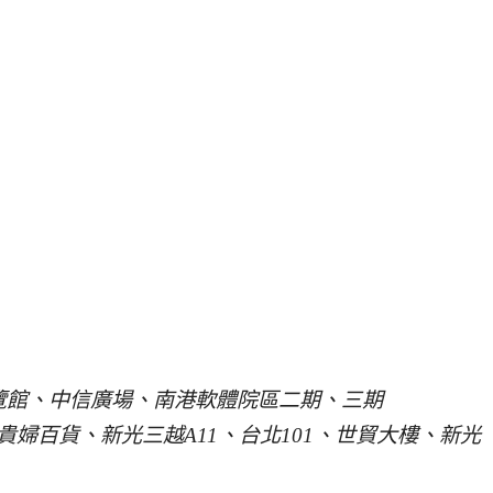
覽館、中信廣場、南港軟體院區二期、三期
ta貴婦百貨、新光三越A11、台北101、世貿大樓、新光