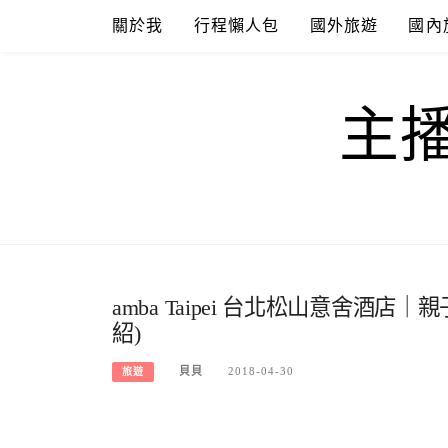
Skip
關於我
行程懶人包
國外旅遊
國內
to
content
主
amba Taipei 台北松山意舍酒
紹)
貝貝
2018-04-30
旅遊