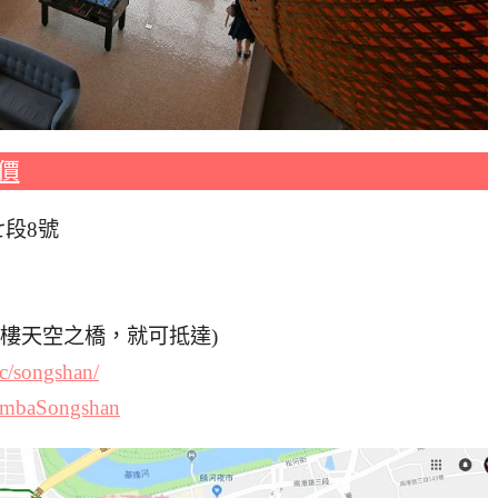
價
七段8號
三樓天空之橋，就可抵達)
c/songshan/
/ambaSongshan