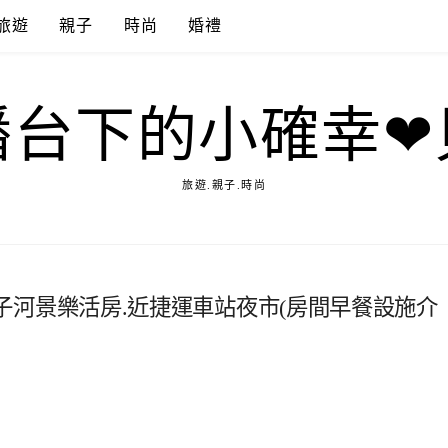
旅遊
親子
時尚
婚禮
播台下的小確幸❤
旅遊.親子.時尚
店｜親子河景樂活房.近捷運車站夜市(房間早餐設施介