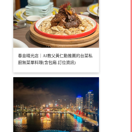
春韭晴光店｜AI教父黃仁勳推薦的台菜私
廚無菜單料理(含包廂.訂位資訊)