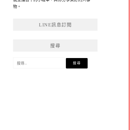
物。
LINE訊息訂閱
搜尋
搜
尋
關
鍵
字: