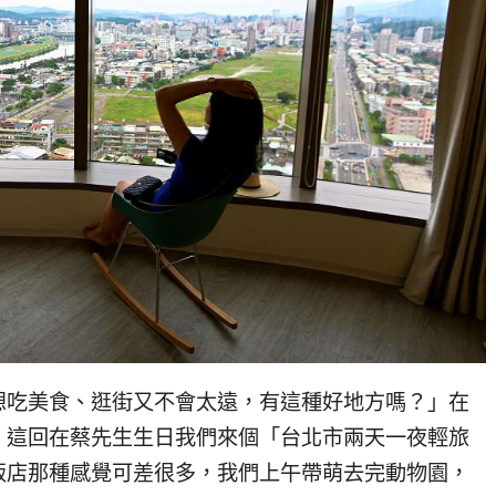
想吃美食、逛街又不會太遠，有這種好地方嗎？」在
！這回在蔡先生生日我們來個「台北市兩天一夜輕旅
飯店那種感覺可差很多，我們上午帶萌去完動物園，