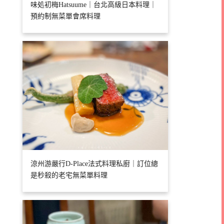
味処初梅Hatsuume｜台北高級日本料理｜
預約制無菜單會席料理
涼州游嚴行D-Place法式料理私廚｜訂位總
是秒殺的老宅無菜單料理