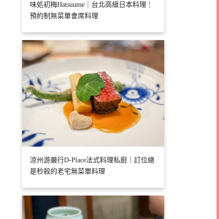
味処初梅Hatsuume｜台北高級日本料理｜
預約制無菜單會席料理
涼州游嚴行D-Place法式料理私廚｜訂位總
是秒殺的老宅無菜單料理