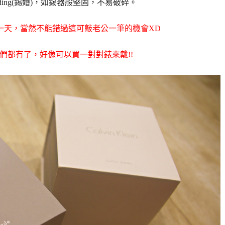
dding(錫婚)，如錫器般堅固，不易破碎。
一天，當然不能錯過這可敲老公一筆的機會XD
們都有了，好像可以買一對對錶來戴!!