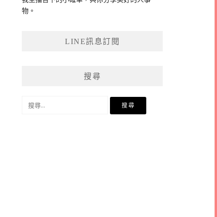
物。
LINE訊息訂閱
搜尋
搜
尋
關
鍵
字: