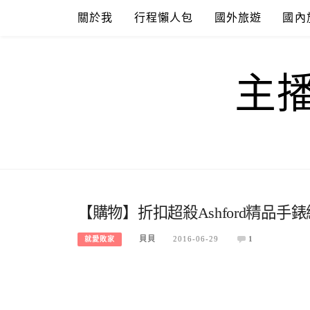
Skip
關於我
行程懶人包
國外旅遊
國內
to
content
主
【購物】折扣超殺Ashford精品手
貝貝
2016-06-29
1
就愛敗家