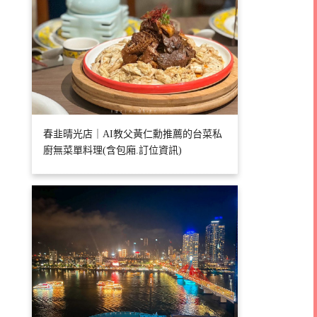
春韭晴光店｜AI教父黃仁勳推薦的台菜私
廚無菜單料理(含包廂.訂位資訊)