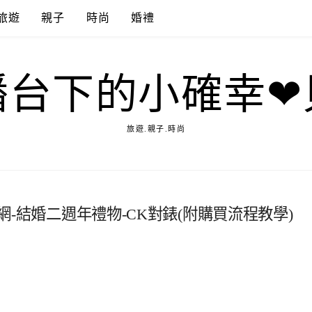
旅遊
親子
時尚
婚禮
播台下的小確幸❤
旅遊.親子.時尚
錶網-結婚二週年禮物-CK對錶(附購買流程教學)