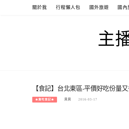
Skip
關於我
行程懶人包
國外旅遊
國內
to
content
主
【食記】台北東區-平價好吃份量又
貝貝
2016-03-17
★貪吃食記★