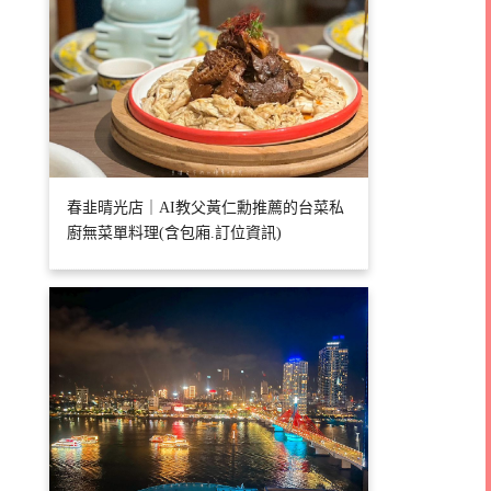
春韭晴光店｜AI教父黃仁勳推薦的台菜私
廚無菜單料理(含包廂.訂位資訊)