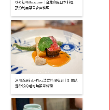
味処初梅Hatsuume｜台北高級日本料理｜
預約制無菜單會席料理
涼州游嚴行D-Place法式料理私廚｜訂位總
是秒殺的老宅無菜單料理