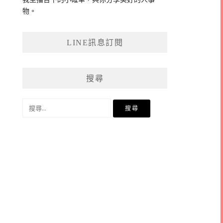
物。
LINE訊息訂閱
搜尋
搜
尋
關
鍵
字: