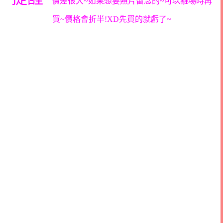
價差很大~如果想要照片留念的~可以離場時再
買~價格會折半!XD先買的就虧了~