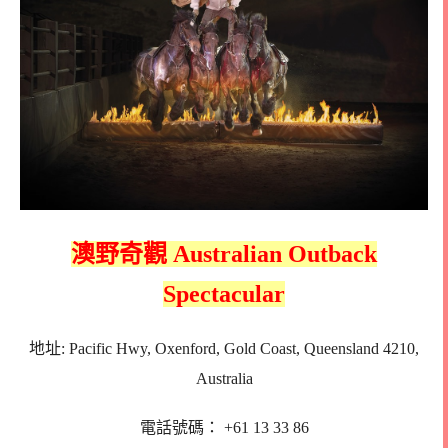
澳野奇觀 Australian Outback
Spectacular
地址: Pacific Hwy, Oxenford, Gold Coast, Queensland 4210,
Australia
電話號碼： +61 13 33 86