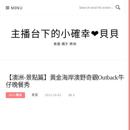
Skip
MENU
to
content
主播台下的小確幸❤貝貝
旅遊.親子.時尚
【澳洲-景點篇】黃金海岸澳野奇觀Outback牛
仔晚餐秀
2015澳洲
貝貝
2015-10-03
1