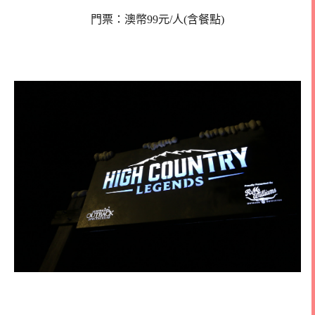
門票：澳幣99元/人(含餐點)