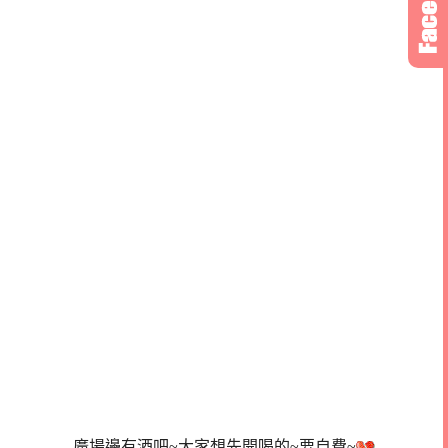
廣場邊有酒吧~大家想先開喝的~要自費~