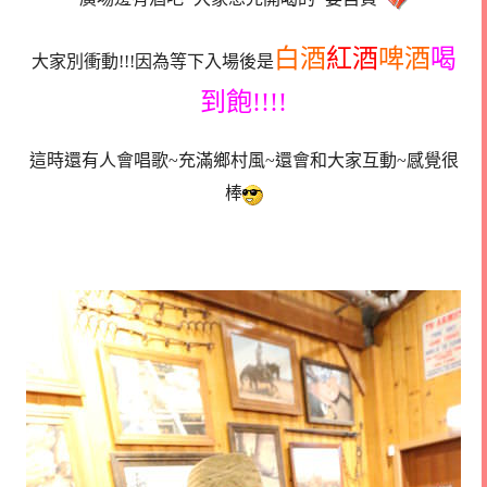
白酒
紅酒
啤酒
喝
大家別衝動!!!因為等下入場後是
到飽!!!!
這時還有人會唱歌~充滿鄉村風~還會和大家互動~感覺很
棒