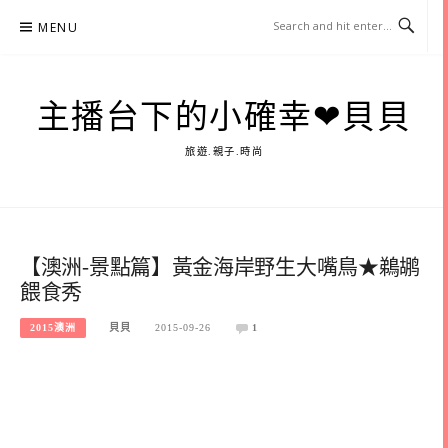
Skip
MENU
to
content
主播台下的小確幸❤貝貝
旅遊.親子.時尚
【澳洲-景點篇】黃金海岸野生大嘴鳥★鵜鹕
餵食秀
2015澳洲
貝貝
2015-09-26
1