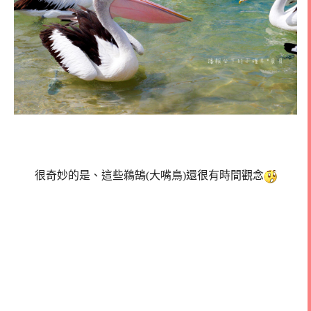
很奇妙的是、這些鵜鵠(大嘴鳥)還很有時間觀念