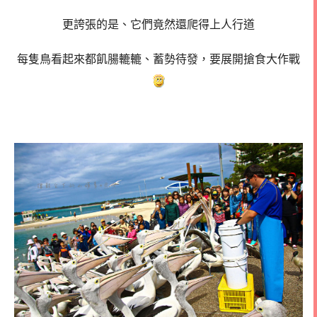
更誇張的是、它們竟然還爬得上人行道
每隻鳥看起來都飢腸轆轆、蓄勢待發，要展開搶食大作戰