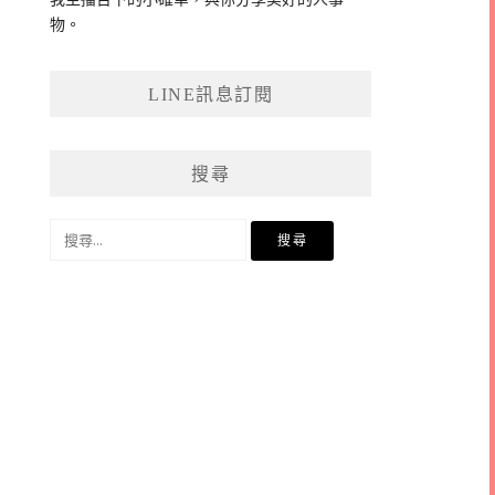
物。
LINE訊息訂閱
搜尋
搜
尋
關
鍵
字: