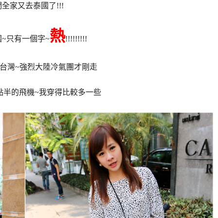
全家又去泰國了!!!
熱
~只有一個字~
!!!!!!!!!
台灣~強烈大陸冷氣團才剛走
點半的飛機~我穿得比較多一些