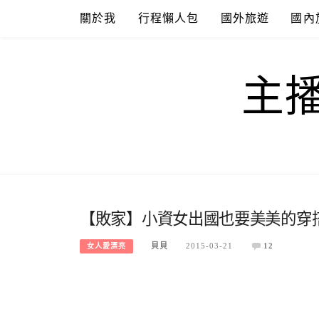
Skip
關於我
行程懶人包
國外旅遊
國內
to
content
主
【敗家】小資女出國也要美美的穿搭
貝貝
2015-03-21
12
女人愛漂亮