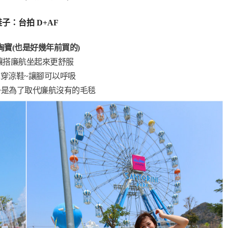
鞋子：台拍 D+AF
淘寶(也是好幾年前買的)
讓搭廉航坐起來更舒服
穿涼鞋~讓腳可以呼吸
~是為了取代廉航沒有的毛毯