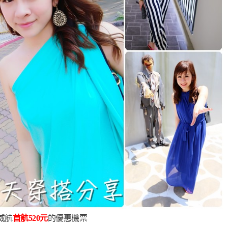
威航
首航520元
的優惠機票