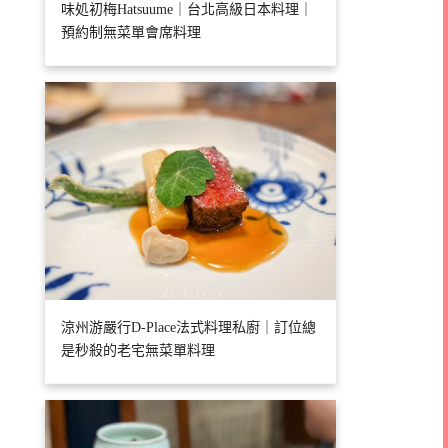
味処初梅Hatsuume｜台北高級日本料理｜
預約制無菜單會席料理
涼州游嚴行D-Place法式料理私廚｜訂位總
是秒殺的老宅無菜單料理