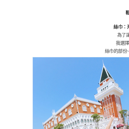
絲巾：
為了
我選擇
絲巾的部份