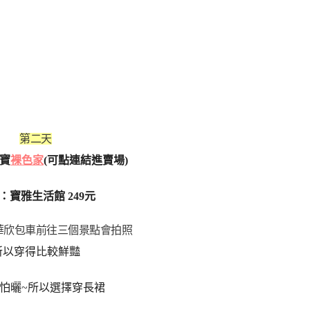
第二天
寶
裸色家
(可點連結進賣場)
：寶雅生活館 249元
華欣包車前往三個景點會拍照
所以穿得比較鮮豔
怕曬~所以選擇穿長裙