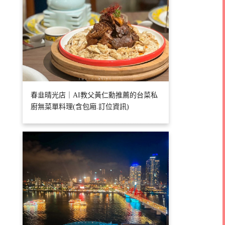
春韭晴光店｜AI教父黃仁勳推薦的台菜私
廚無菜單料理(含包廂.訂位資訊)