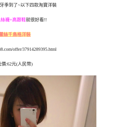
牙季到了~以下四款淘寶洋裝
黑絲襪+高跟鞋
就很好看!!
蕾絲千鳥格洋裝
1688.com/offer/37914289395.html
批價:62元(人民幣)