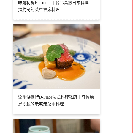
味処初梅Hatsuume｜台北高級日本料理｜
預約制無菜單會席料理
涼州游嚴行D-Place法式料理私廚｜訂位總
是秒殺的老宅無菜單料理