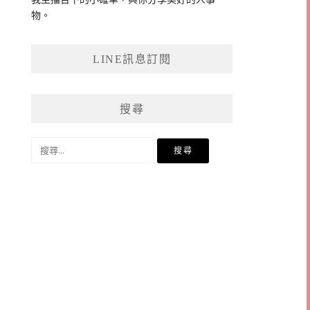
物。
LINE訊息訂閱
搜尋
搜
尋
關
鍵
字: