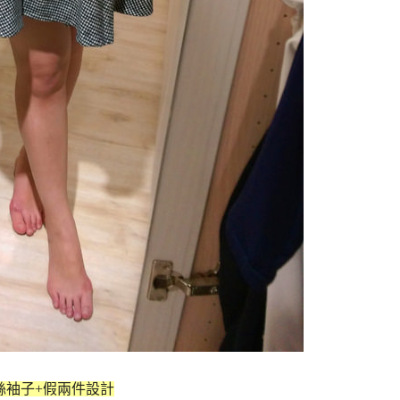
絲袖子+假兩件設計