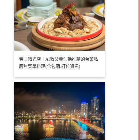
春韭晴光店｜AI教父黃仁勳推薦的台菜私
廚無菜單料理(含包廂.訂位資訊)