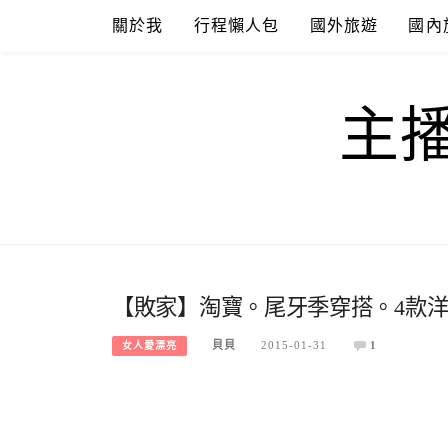
Skip
關於我
行程懶人包
國外旅遊
國內
to
content
主
【敗家】淘寶。尾牙季穿搭。4款
貝貝
2015-01-31
1
女人愛漂亮