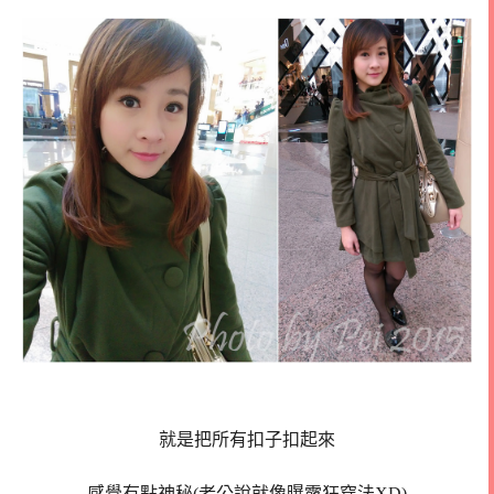
就是把所有扣子扣起來
感覺有點神秘(老公說就像曝露狂穿法XD)