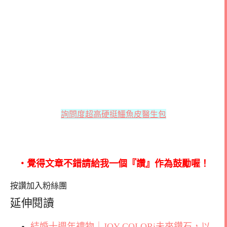
詢問度超高硬挺鱷魚皮醫生包
‧覺得文章不錯請給我一個『讚』作為鼓勵喔！
按讚加入粉絲團
延伸閱讀
結婚十週年禮物｜JOY COLORi未來鑽石，以