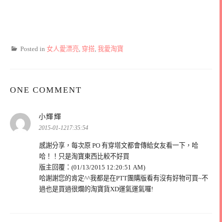
Posted in
女人愛漂亮
,
穿搭
,
我愛淘寶
ONE COMMENT
表
小輝輝
示:
2015-01-1217:35:54
感謝分享，每次原 PO 有穿塔文都會傳給女友看一下，哈
哈！！只是淘寶東西比較不好買
版主回覆：(01/13/2015 12:20:51 AM)
哈謝謝您的肯定^^我都是在PTT團購版看有沒有好物可買~不
過也是買過很爛的淘寶貨XD運氣運氣囉!