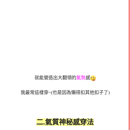
就能營造出大翻領的
氣勢
感
我最常這樣穿~(也是因為懶得扣其他扣子了)
二.氣質神秘感穿法