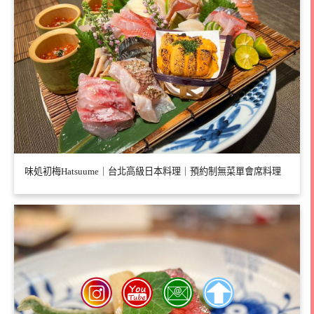
味処初梅Hatsuume｜台北高級日本料理｜預約制無菜單會席料理