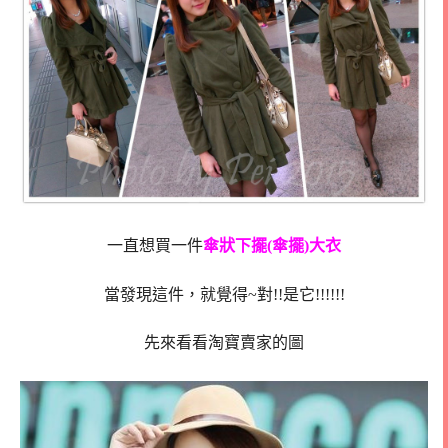
一直想買一件
傘狀下擺(傘擺)大衣
當發現這件，就覺得~對!!是它!!!!!!
先來看看淘寶賣家的圖