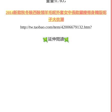
重量:0.7KG
2014新款秋冬裝西裝領羊毛呢外套女中長款顯瘦修身韓版呢
子大衣潮
http://tw.taobao.com/item/42006679132.htm?
延伸閱讀