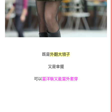
既是
外翻大領子
又是傘擺
可以
當洋裝又能當外套穿