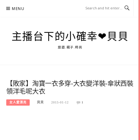
Skip
MENU
to
content
主播台下的小確幸❤貝貝
旅遊.親子.時尚
【敗家】淘寶一衣多穿-大衣變洋裝-傘狀西裝
領洋毛呢大衣
女人愛漂亮
貝貝
2015-01-12
1