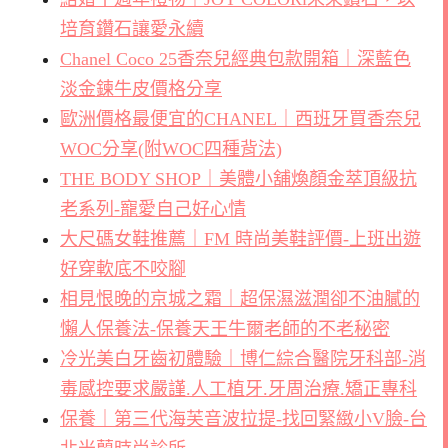
培育鑽石讓愛永續
Chanel Coco 25香奈兒經典包款開箱｜深藍色
淡金鍊牛皮價格分享
歐洲價格最便宜的CHANEL｜西班牙買香奈兒
WOC分享(附WOC四種背法)
THE BODY SHOP｜美體小舖煥顏金萃頂級抗
老系列-寵愛自己好心情
大尺碼女鞋推薦｜FM 時尚美鞋評價-上班出遊
好穿軟底不咬腳
相見恨晚的京城之霜｜超保濕滋潤卻不油膩的
懶人保養法-保養天王牛爾老師的不老秘密
冷光美白牙齒初體驗｜博仁綜合醫院牙科部-消
毒感控要求嚴謹.人工植牙.牙周治療.矯正專科
保養｜第三代海芙音波拉提-找回緊緻小V臉-台