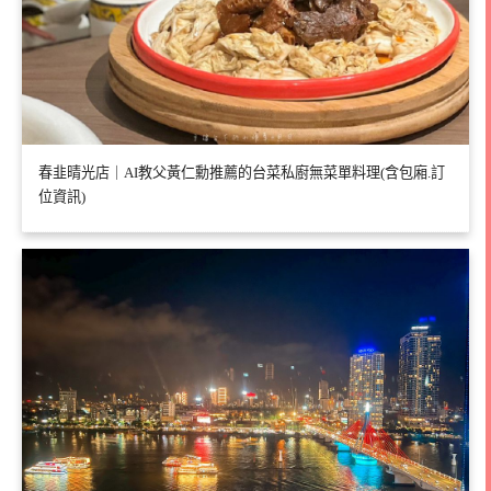
春韭晴光店｜AI教父黃仁勳推薦的台菜私廚無菜單料理(含包廂.訂
位資訊)