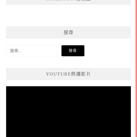
搜尋
搜
尋
關
鍵
YOUTUBE熱播影片
字:
視
訊
播
放
器