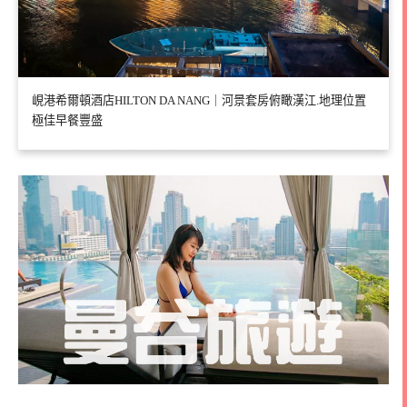
峴港希爾頓酒店HILTON DA NANG｜河景套房俯瞰漢江.地理位置
極佳早餐豐盛