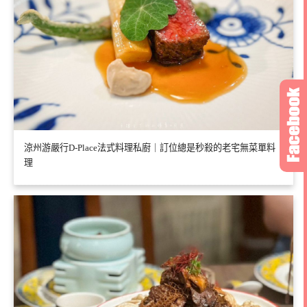
涼州游嚴行D-Place法式料理私廚｜訂位總是秒殺的老宅無菜單料
理