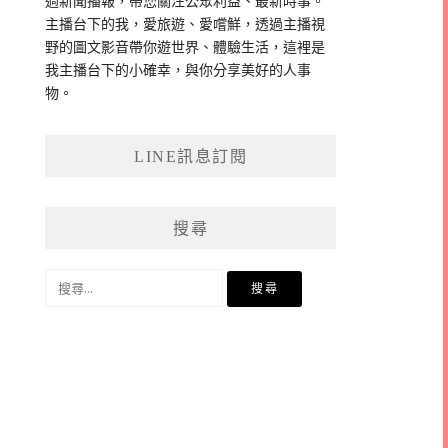
過新聞播報，帶您關注公眾利益、最新時事。
主播台下的我，愛旅遊、愛嚐鮮，透過主播視
野的圖文影音帶你遊世界、體驗生活，這裡是
我主播台下的小確幸，與你分享美好的人事
物。
LINE訊息訂閱
搜尋
搜
尋
關
鍵
字: