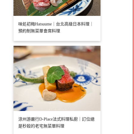
味処初梅Hatsuume｜台北高級日本料理｜
預約制無菜單會席料理
涼州游嚴行D-Place法式料理私廚｜訂位總
是秒殺的老宅無菜單料理