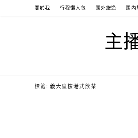
Skip
關於我
行程懶人包
國外旅遊
國內
to
content
主
標籤:
義大皇樓港式飲茶