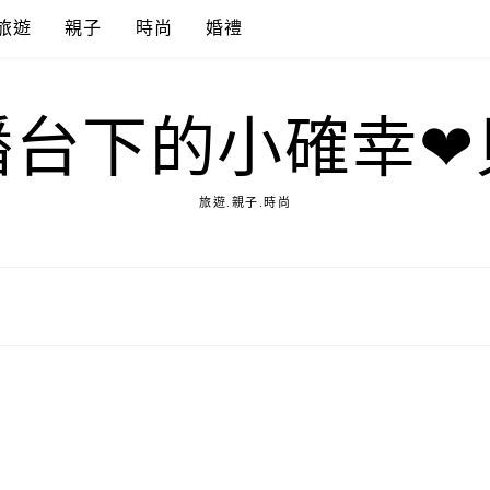
旅遊
親子
時尚
婚禮
播台下的小確幸❤
旅遊.親子.時尚