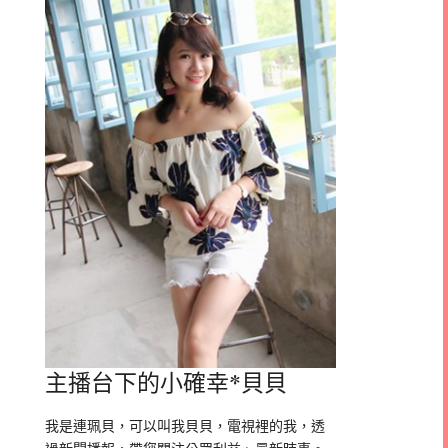
主播台下的小確幸*貝貝
我是連珮貝，可以叫我貝貝，電視裡的我，透