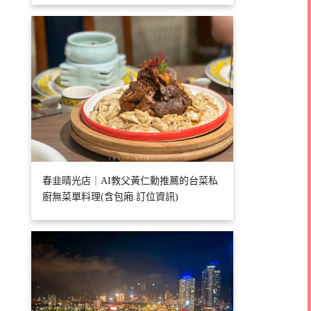
春韭晴光店｜AI教父黃仁勳推薦的台菜私
廚無菜單料理(含包廂.訂位資訊)