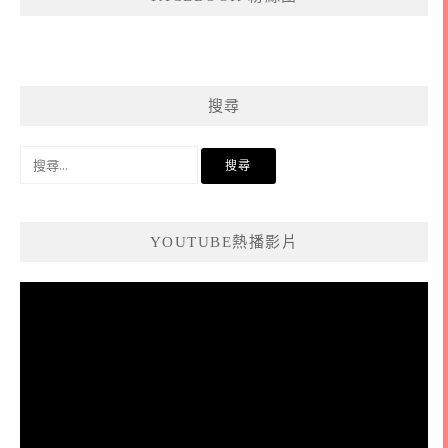
搜尋
搜
尋
關
鍵
YOUTUBE熱播影片
字:
視
訊
播
放
器