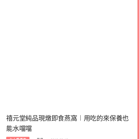
禧元堂純品現燉即食燕窩︱用吃的來保養也
能水噹噹