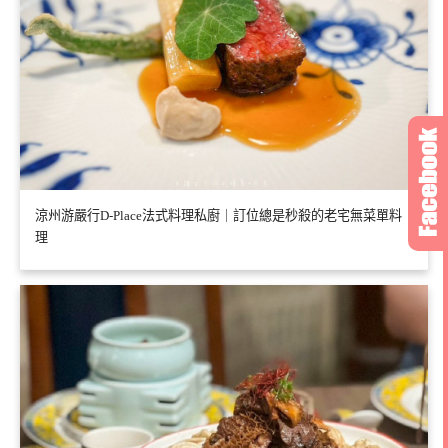
涼州游嚴行D-Place法式料理私廚｜訂位總是秒殺的老宅無菜單料
理