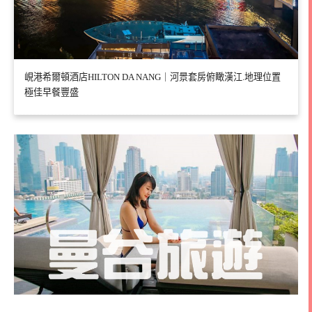
峴港希爾頓酒店HILTON DA NANG｜河景套房俯瞰漢江.地理位置
極佳早餐豐盛