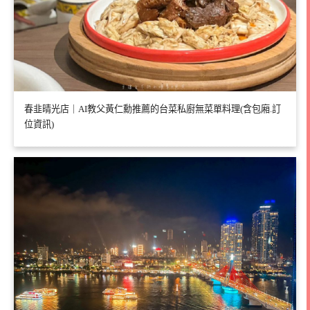
春韭晴光店｜AI教父黃仁勳推薦的台菜私廚無菜單料理(含包廂.訂
位資訊)