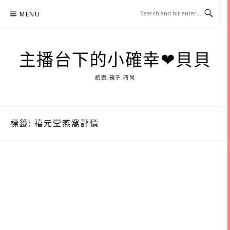
Skip
MENU
to
content
主播台下的小確幸❤貝貝
旅遊.親子.時尚
標籤:
禧元堂燕窩評價