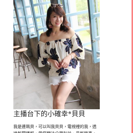
主播台下的小確幸*貝貝
我是連珮貝，可以叫我貝貝，電視裡的我，透