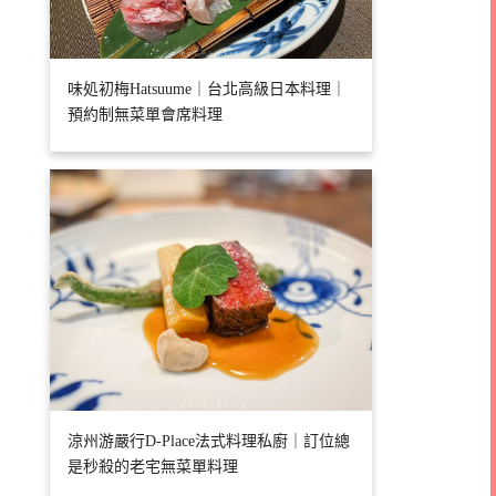
味処初梅Hatsuume｜台北高級日本料理｜
預約制無菜單會席料理
涼州游嚴行D-Place法式料理私廚｜訂位總
是秒殺的老宅無菜單料理