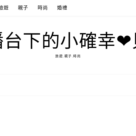
旅遊
親子
時尚
婚禮
播台下的小確幸❤
旅遊.親子.時尚