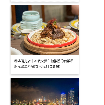
春韭晴光店｜AI教父黃仁勳推薦的台菜私
廚無菜單料理(含包廂.訂位資訊)