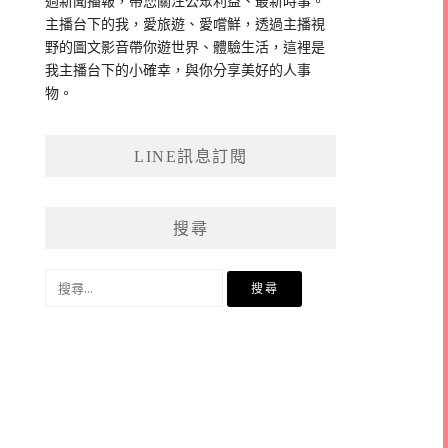
過新聞播報，帶您關注公眾利益、最新時事。
主播台下的我，愛旅遊、愛嚐鮮，透過主播視
野的圖文影音帶你遊世界、體驗生活，這裡是
我主播台下的小確幸，與你分享美好的人事
物。
LINE訊息訂閱
搜尋
搜
尋
關
鍵
字: