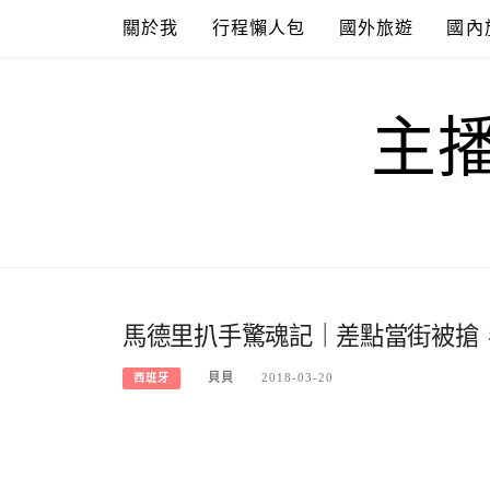
Skip
關於我
行程懶人包
國外旅遊
國內
to
content
主
馬德里扒手驚魂記｜差點當街被搶
貝貝
2018-03-20
西班牙