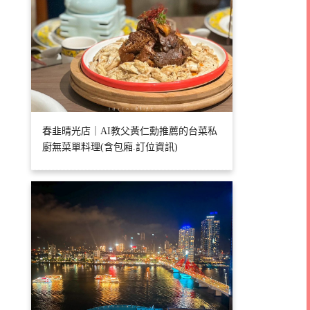
春韭晴光店｜AI教父黃仁勳推薦的台菜私
廚無菜單料理(含包廂.訂位資訊)