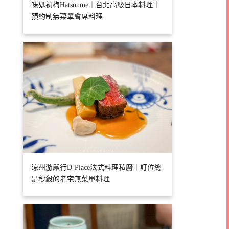
味処初梅Hatsuume｜台北高級日本料理｜
預約制無菜單會席料理
涼州游嚴行D-Place法式料理私廚｜訂位總
是秒殺的老宅無菜單料理