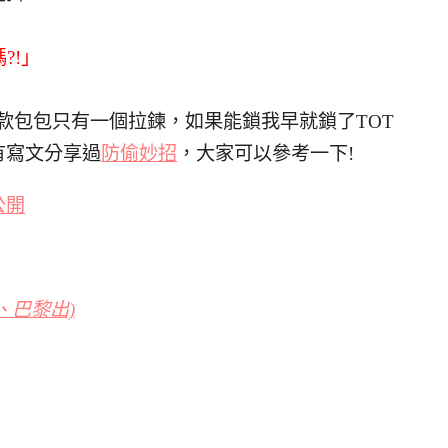
?!」
這款包包只有一個拉鍊，如果能鎖我早就鎖了TOT
有寫文分享過
防偷妙招
，大家可以參考一下!
公開
、巴黎出)