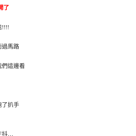
開了
!!
衝過馬路
我們這邊看
跑了扒手
在抖…