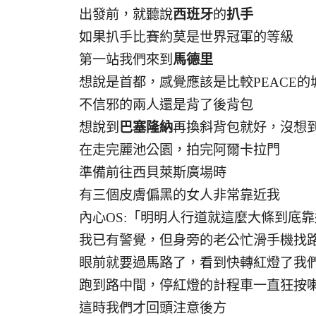
出發前，就聽說
西班牙
的
扒手
如果扒手比賽約莫是世界冠軍的等級
第一站我們來到
馬德里
想說是首都，感覺應該是比較PEACE的
不信邪的兩人還是背了後背包
想說到
巴塞隆納
再換斜背包就好，沒想
在走完麗池公園，拍完阿爾卡拉門
準備前往西貝萊斯廣場時
有三個皮膚偏黑的女人非常靠近我
內心OS:「明明人行道就這麼大條到底靠
我已有警覺，但身旁的老公忙滑手機找
眼前就要過馬路了，看到快轉紅燈了我
跑到路中間，停紅燈的計程車一直狂按
這時我們才回頭注意後方