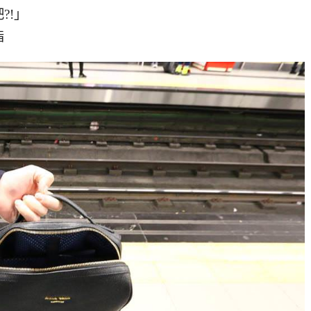
?!」
指