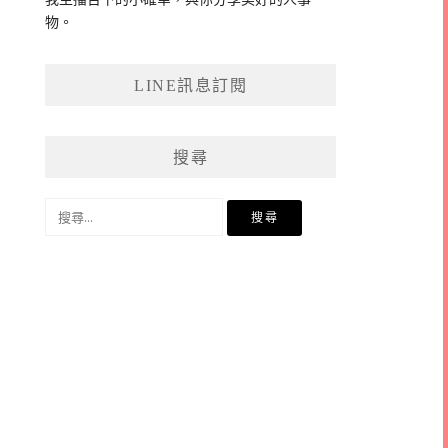
物。
LINE訊息訂閱
搜尋
搜
尋
關
鍵
字: