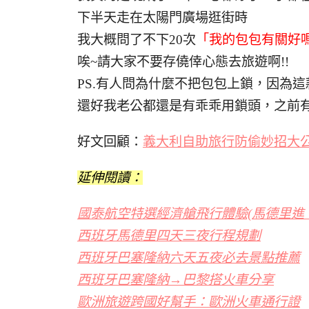
下半天走在太陽門廣場逛街時
我大概問了不下20次
「我的包包有關好嗎
唉~請大家不要存僥倖心態去旅遊啊!!
PS.有人問為什麼不把包包上鎖，因為
還好我老公都還是有乖乖用鎖頭，之前
好文回顧：
義大利自助旅行防偷妙招大
延伸閱讀：
國泰航空特選經濟艙飛行體驗(馬德里進
西班牙馬德里四天三夜行程規劃
西班牙巴塞隆納六天五夜必去景點推薦
西班牙巴塞隆納→巴黎搭火車分享
歐洲旅遊跨國好幫手：歐洲火車通行證