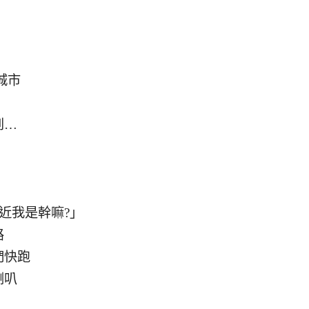
城市
到…
近我是幹嘛?」
路
們快跑
喇叭