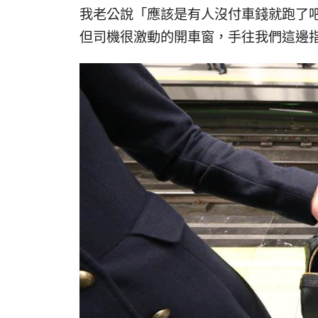
我老公說「應該是有人沒付車錢就跑了吧
但司機很激動的開車窗，手往我們這邊