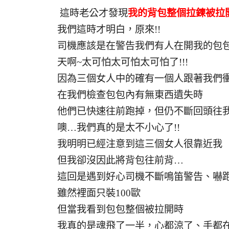
這時老公才發現
我的背包整個拉鍊被拉
我們這時才明白，原來!!
司機應該是在警告我們有人在開我的包包!!
天啊~太可怕太可怕太可怕了!!!
因為三個女人中的確有一個人跟著我們
在我們檢查包包內有無東西遺失時
他們已快速往前跑掉，但仍不斷回頭往
噢…我們真的是太不小心了!!
我明明已經注意到這三個女人很靠近我
但我卻沒因此將背包往前背…
這回是遇到好心司機不斷鳴笛警告、嚇
雖然裡面只裝100歐
但當我看到包包整個被拉開時
我真的是魂飛了一半，心都涼了、手都