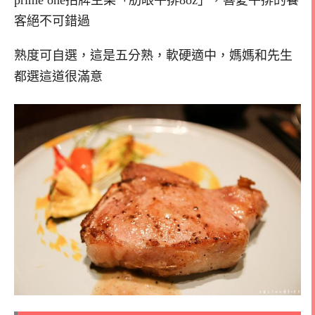
prime one招牌主菜「肋眼牛排8oz」，喜愛牛排的饕
客絕不可錯過
熟度可自選，這是五分熟，軟硬適中，媽媽和先生
都選這道很滿意