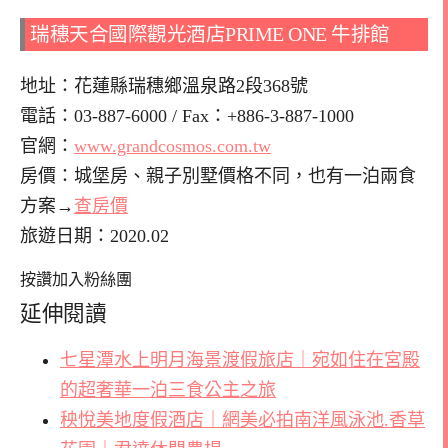
瑞穗天合國際觀光酒店PRIME ONE 牛排館
地址：花蓮縣瑞穗鄉溫泉路2段368號
電話：03-887-6000 / Fax：+886-3-887-1000
官網：
www.grandcosmos.com.tw
房價：城堡房、親子別墅價格不同，也有一泊兩食
方案→
查房價
旅遊日期：2020.02
按讚加入粉絲團
延伸閱讀
七星潭水上明月海景渡假旅店｜宛如住在宮殿
的超奢華一泊三食公主之旅
秧悅美地度假酒店｜網美必拍南洋風泳池.香草