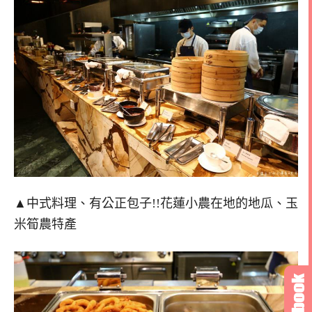
▲中式料理、有公正包子!!花蓮小農在地的地瓜、玉
米筍農特產