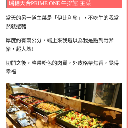
瑞穗天合PRIME ONE 牛排館-主菜
當天的另一道主菜是「伊比利豬」，不吃牛的我當
然就選豬
厚度約有兩公分，端上來我還以為我是點到戰斧
豬，超大塊!!
切開之後，略帶粉色的肉質，外皮略帶焦香，覺得
幸福