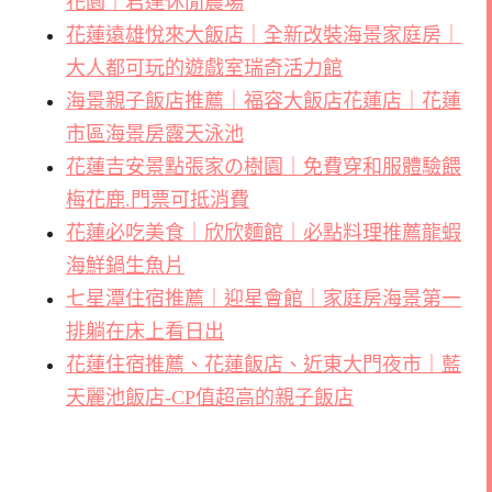
花園｜君達休閒農場
花蓮遠雄悅來大飯店｜全新改裝海景家庭房｜
大人都可玩的遊戲室瑞奇活力館
海景親子飯店推薦｜福容大飯店花蓮店｜花蓮
市區海景房露天泳池
花蓮吉安景點張家の樹園｜免費穿和服體驗餵
梅花鹿.門票可抵消費
花蓮必吃美食｜欣欣麵館｜必點料理推薦龍蝦
海鮮鍋生魚片
七星潭住宿推薦｜迎星會館｜家庭房海景第一
排躺在床上看日出
花蓮住宿推薦、花蓮飯店、近東大門夜市｜藍
天麗池飯店-CP值超高的親子飯店