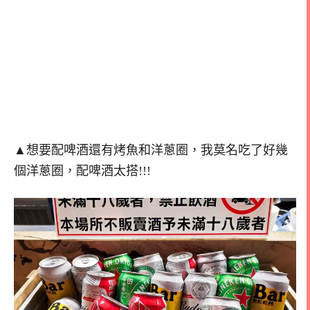
▲想要配啤酒還有烤魚和洋蔥圈，我莫名吃了好幾
個洋蔥圈，配啤酒太搭!!!