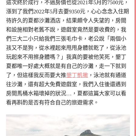
這次終於成行，不過房價也從2021年5月的7500元，
漲到了我們2022年5月去要9350元，心心念念入住期
待許久的夏都沙灘酒店，結果頗令人失望的，房間
和設施相對老舊不說，遊戲室竟然是要收費的，我
們三大二小只給我們三張毛巾卡，老公說「兩個小
孩又不是狗，從水裡起來甩甩身體就乾了，從泳池
玩起來不用擦身體嗎？」我真的要被他笑死，墾丁
夏都唯一好處大概就是有自己的沙灘，走一下就到
了，但這樣我反而要大推
墾丁凱撒
，泳池就有通道
往沙灘，還有超大免費遊戲室，我們入住後還遇到
房間馬桶水箱壞掉的狀況…，夏都這篇大家可以看
看再斟酌是否有符合自己的旅遊需求。