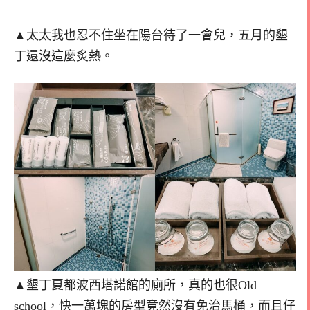
▲太太我也忍不住坐在陽台待了一會兒，五月的墾
丁還沒這麼炙熱。
▲墾丁夏都波西塔諾館的廁所，真的也很Old
school，快一萬塊的房型竟然沒有免治馬桶，而且仔