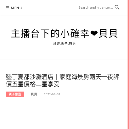
Skip
MENU
to
content
主播台下的小確幸❤貝貝
旅遊.親子.時尚
墾丁夏都沙灘酒店｜家庭海景房兩天一夜評
價五星價格二星享受
親子旅遊
貝貝
2022-06-08