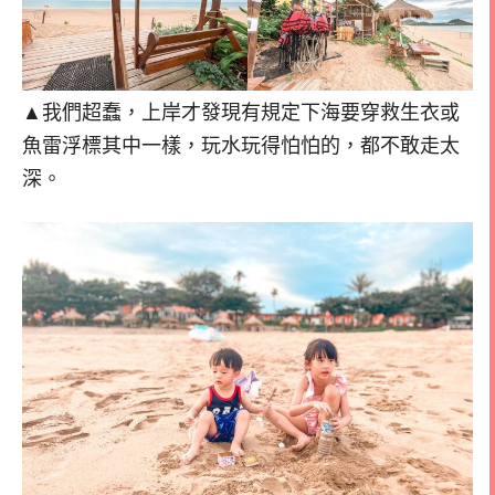
▲我們超蠢，上岸才發現有規定下海要穿救生衣或
魚雷浮標其中一樣，玩水玩得怕怕的，都不敢走太
深。