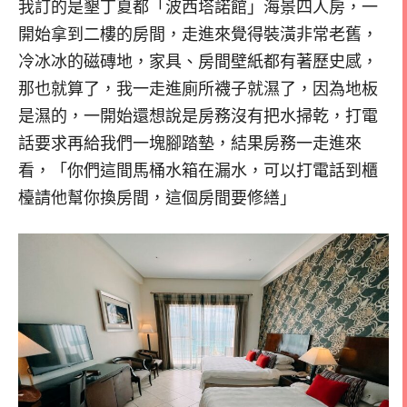
我訂的是墾丁夏都「波西塔諾館」海景四人房，一
開始拿到二樓的房間，走進來覺得裝潢非常老舊，
冷冰冰的磁磚地，家具、房間壁紙都有著歷史感，
那也就算了，我一走進廁所襪子就濕了，因為地板
是濕的，一開始還想說是房務沒有把水掃乾，打電
話要求再給我們一塊腳踏墊，結果房務一走進來
看，「你們這間馬桶水箱在漏水，可以打電話到櫃
檯請他幫你換房間，這個房間要修繕」