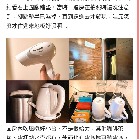
細看右上圖腳踏墊，當時一進房在拍照時還沒注意
到，腳踏墊早已濕掉，直到踩進去才發現，哇靠怎
麼才住進來地板好濕啊…
▲房內吹風機好小台，不是很給力，其他咖啡茶
包、冰桶熱水壺都有，外面也有冰塊機可裝冰塊，