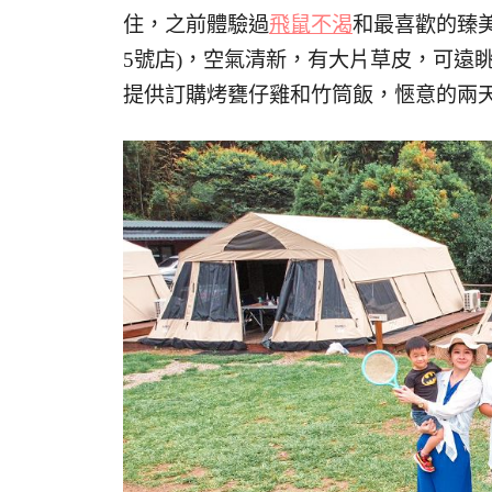
住，之前體驗過
飛鼠不渴
和最喜歡的臻
5號店)，空氣清新，有大片草皮，可遠
提供訂購烤甕仔雞和竹筒飯，愜意的兩