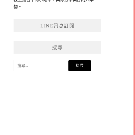
物。
LINE訊息訂閱
搜尋
搜
尋
關
鍵
字: