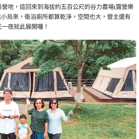
美營地，這回來到海拔約五百公尺的谷力農場(露營樂
眺小烏來，衛浴廁所都算乾淨，空間也大，營主還有
天一夜就此展開囉！