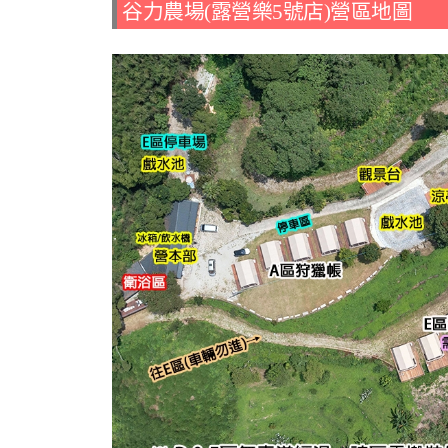
谷力農場(露營樂5號店)營區地圖