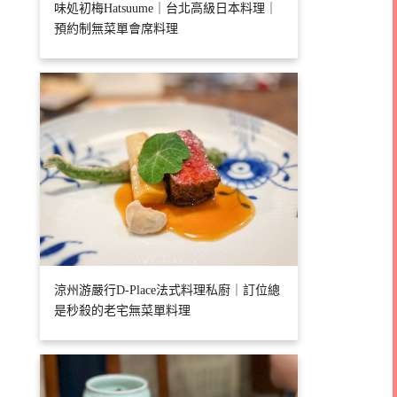
味処初梅Hatsuume｜台北高級日本料理｜
預約制無菜單會席料理
涼州游嚴行D-Place法式料理私廚｜訂位總
是秒殺的老宅無菜單料理