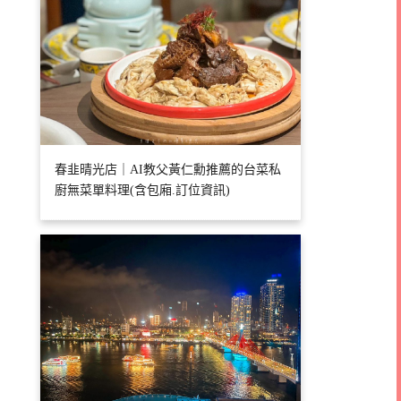
春韭晴光店｜AI教父黃仁勳推薦的台菜私
廚無菜單料理(含包廂.訂位資訊)