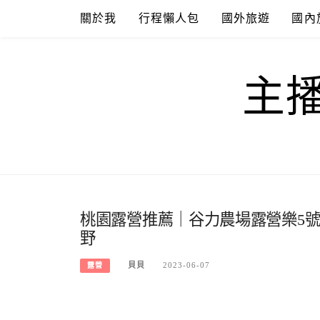
Skip
關於我
行程懶人包
國外旅遊
國內
to
content
主
桃園露營推薦｜谷力農場露營樂5
野
貝貝
2023-06-07
露營