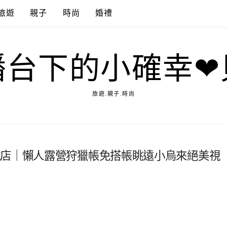
旅遊
親子
時尚
婚禮
播台下的小確幸❤
旅遊.親子.時尚
號店｜懶人露營狩獵帳免搭帳眺遠小烏來絕美視