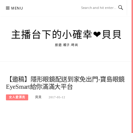
Skip
MENU
to
content
主播台下的小確幸❤貝貝
旅遊.親子.時尚
【邀稿】隱形眼鏡配送到家免出門-寶島眼鏡
EyeSmart給你滿滿大平台
女人愛漂亮
貝貝
2017-05-12