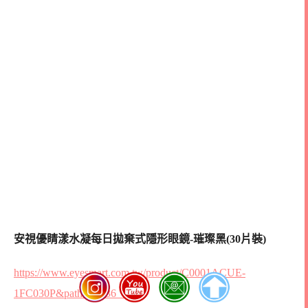
安視優睛漾水凝每日拋棄式隱形眼鏡-璀璨黑(30片裝)
https://www.eyesmart.com.tw/product/C0001ACUE-
1FC030P&path=35_36_40