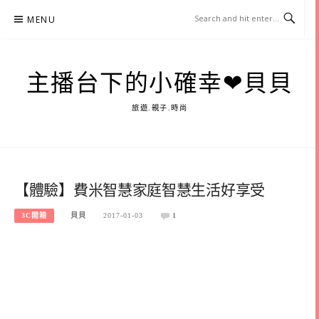
Skip
MENU
to
content
主播台下的小確幸❤貝貝
旅遊.親子.時尚
【體驗】費米智慧家庭智慧生活好享受
3C開箱
貝貝
2017-01-03
1