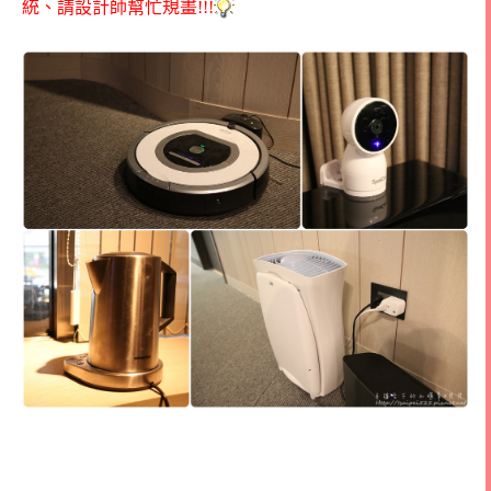
統、請設計師幫忙規畫!!!