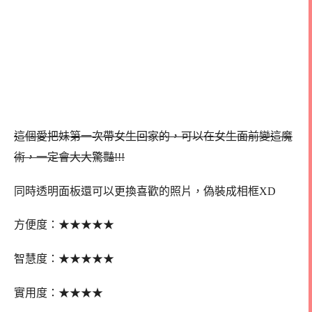
這個愛把妹第一次帶女生回家的，可以在女生面前變這魔
術，一定會大大驚豔!!!
同時透明面板還可以更換喜歡的照片，偽裝成相框XD
★
★
★
★
★
方便度：
★
★
★
★★
智慧度：
★
★
★
★
實用度：