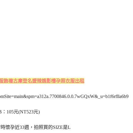
真服飾複古摩登名媛辣媽影樓孕照衣服出租
m?fromSite=main&spm=a312a.7700846.0.0.7wGQxW&_u=b1f6rflla6b9
B：105元(NT523元)
時懷孕近33週，拍照買的SIZE是L