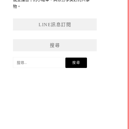
物。
LINE訊息訂閱
搜尋
搜
尋
關
鍵
字: