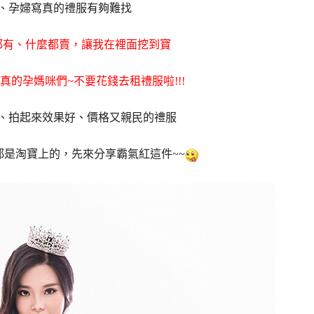
、孕婦寫真的禮服有夠難找
都有、什麼都賣，讓我在裡面挖到寶
真的孕媽咪們~不要花錢去租禮服啦!!!
、拍起來效果好、價格又親民的禮服
，都是淘寶上的，先來分享霸氣紅這件~~