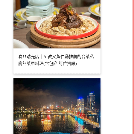
春韭晴光店｜AI教父黃仁勳推薦的台菜私
廚無菜單料理(含包廂.訂位資訊)