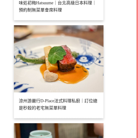
味処初梅Hatsuume｜台北高級日本料理｜
預約制無菜單會席料理
涼州游嚴行D-Place法式料理私廚｜訂位總
是秒殺的老宅無菜單料理