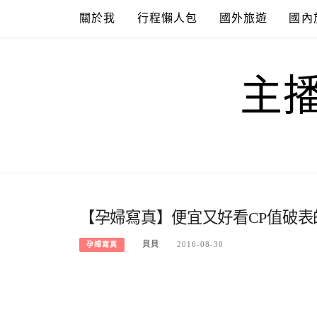
Skip
關於我
行程懶人包
國外旅遊
國內
to
content
主
【孕婦寫真】便宜又好看CP值破
貝貝
2016-08-30
孕婦寫真