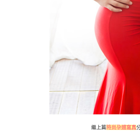
繼上篇
時尚孕婦寫真