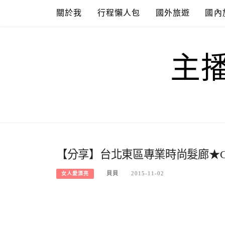
Skip
關於我
行程懶人包
國外旅遊
國內
to
content
主
【分享】台北東區專業時尚髮廊★CIRCL
貝貝
2015-11-02
女人愛漂亮