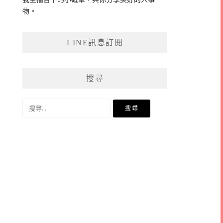
物。
LINE訊息訂閱
搜尋
搜
尋
關
鍵
字: