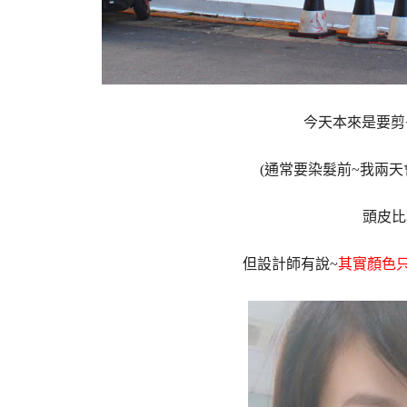
今天本來是要剪
(通常要染髮前~我兩
頭皮比
但設計師有說~
其實顏色