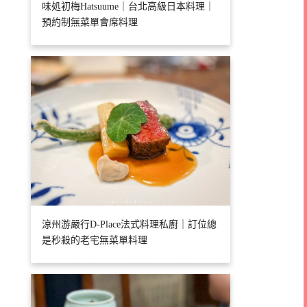
味処初梅Hatsuume｜台北高級日本料理｜
預約制無菜單會席料理
涼州游嚴行D-Place法式料理私廚｜訂位總
是秒殺的老宅無菜單料理