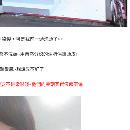
+染髮，可是我前一頭洗頭了><
天會不洗頭~用自然分泌的油脂保護頭皮)
較敏感~想說先剪好了
只要不是染很淺~他們的藥劑其實沒那麼傷