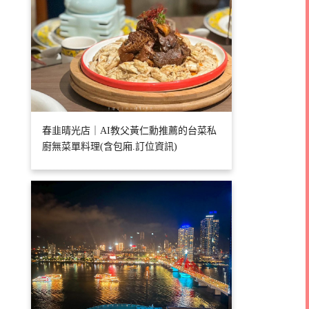
春韭晴光店｜AI教父黃仁勳推薦的台菜私
廚無菜單料理(含包廂.訂位資訊)