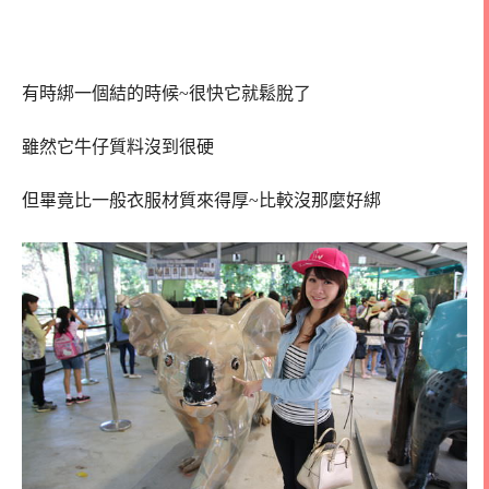
有時綁一個結的時候~很快它就鬆脫了
雖然它牛仔質料沒到很硬
但畢竟比一般衣服材質來得厚~比較沒那麼好綁