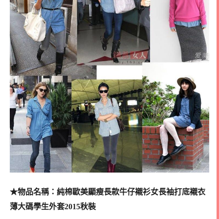
★物品名稱：純棉歐美顯瘦長款牛仔襯衫女長袖打底襯衣
薄大碼學生外套2015秋裝