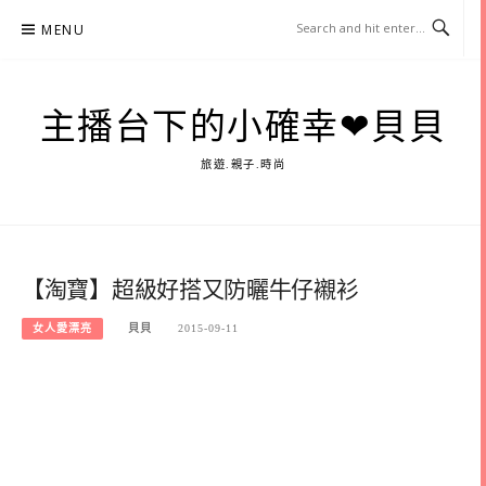
Skip
MENU
to
content
主播台下的小確幸❤貝貝
旅遊.親子.時尚
【淘寶】超級好搭又防曬牛仔襯衫
女人愛漂亮
貝貝
2015-09-11