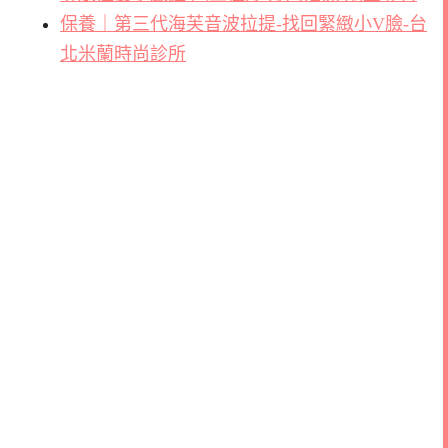
保養｜第三代海芙音波拉提-找回緊緻小V臉-台
北米蘭時尚診所