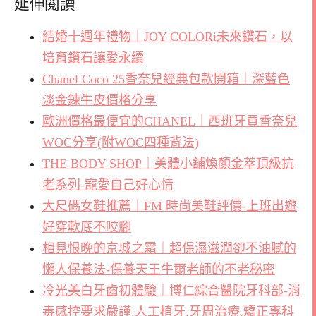
延伸閱讀
結婚十週年禮物｜JOY COLORi未來鑽石，以
培育鑽石讓愛永續
Chanel Coco 25香奈兒經典包款開箱｜深藍色
淡金鍊牛皮價格分享
歐洲價格最便宜的CHANEL｜西班牙買香奈兒
WOC分享(附WOC四種背法)
THE BODY SHOP｜美體小舖煥顏金萃頂級抗
老系列-寵愛自己好心情
大尺碼女鞋推薦｜FM 時尚美鞋評價-上班出遊
好穿軟底不咬腳
相見恨晚的京城之霜｜超保濕滋潤卻不油膩的
懶人保養法-保養天王牛爾老師的不老秘密
冷光美白牙齒初體驗｜博仁綜合醫院牙科部-消
毒感控要求嚴謹.人工植牙.牙周治療.矯正專科