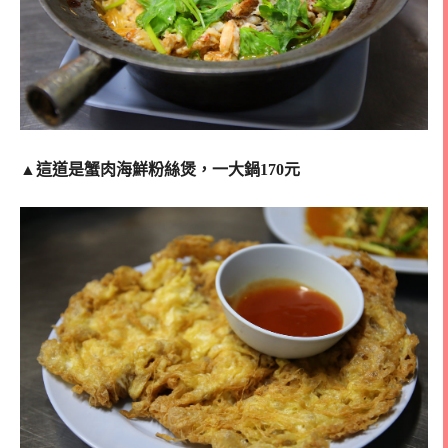
▲
這道是蟹肉海鮮粉絲煲，一大鍋170元