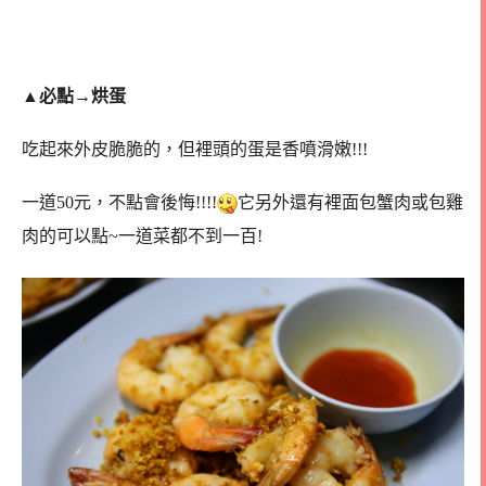
▲
必點→烘蛋
吃起來外皮脆脆的，但裡頭的蛋是香噴滑嫩!!!
一道50元，不點會後悔!!!!
它另外還有裡面包蟹肉或包雞
肉的可以點~一道菜都不到一百!