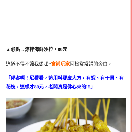
▲
必點→涼拌海鮮沙拉，80元
這道不得不讓我想起~
食尚玩家
阿松常常講的旁白，
「郎客啊！尼看看，這用料那麼大方，有蝦、有干貝、有
花枝，這樣才80元，老闆真是佛心來的!!!」