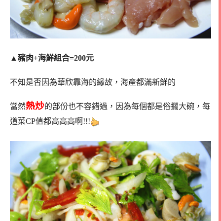
▲
豬肉+海鮮組合=200元
不知是否因為華欣靠海的緣故，海產都滿新鮮的
熱炒
當然
的部份也不容錯過，因為每個都是俗擱大碗，每
道菜CP值都高高高啊!!!