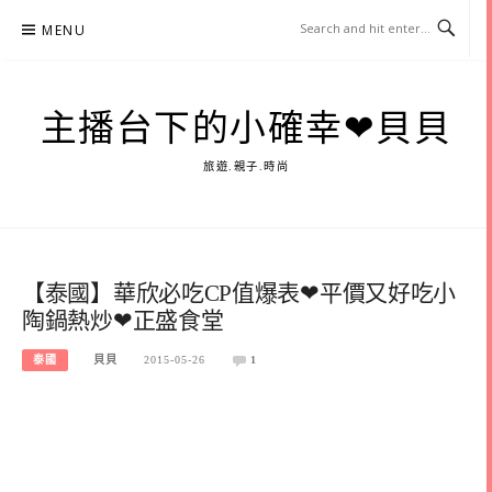
Skip
MENU
to
content
主播台下的小確幸❤貝貝
旅遊.親子.時尚
【泰國】華欣必吃CP值爆表❤平價又好吃小
陶鍋熱炒❤正盛食堂
泰國
貝貝
2015-05-26
1