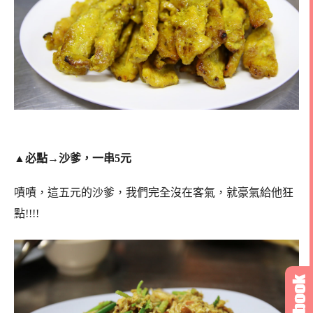
▲
必點→沙爹，一串5元
嘖嘖，這五元的沙爹，我們完全沒在客氣，就豪氣給他狂
點!!!!