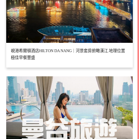
峴港希爾頓酒店HILTON DA NANG｜河景套房俯瞰漢江.地理位置
極佳早餐豐盛