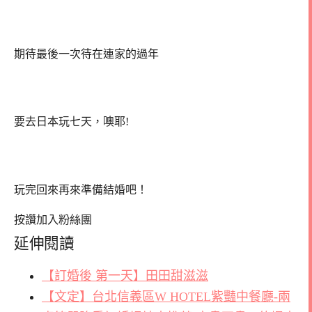
期待最後一次待在連家的過年
要去日本玩七天，噢耶!
玩完回來再來準備結婚吧！
按讚加入粉絲團
延伸閱讀
【訂婚後 第一天】田田甜滋滋
【文定】台北信義區W HOTEL紫豔中餐廳-兩