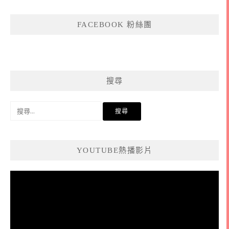
FACEBOOK 粉絲團
搜尋
搜
尋
關
鍵
YOUTUBE熱播影片
字:
視
訊
播
放
器