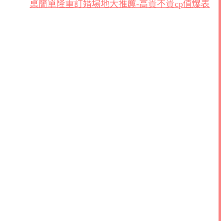
桌簡單隆重訂婚場地大推薦-高貴不貴cp值爆表