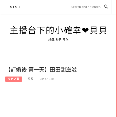
Skip
MENU
to
content
主播台下的小確幸❤貝貝
旅遊.親子.時尚
【訂婚後 第一天】田田甜滋滋
文定之喜
貝貝
2013-12-08