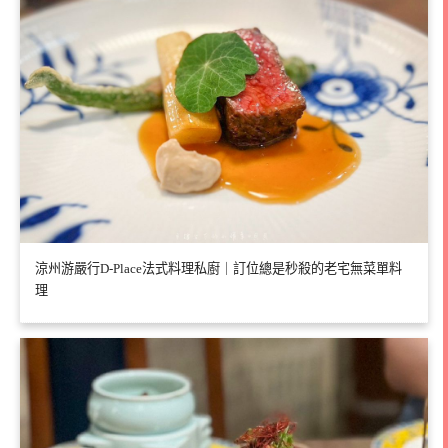
涼州游嚴行D-Place法式料理私廚｜訂位總是秒殺的老宅無菜單料
理