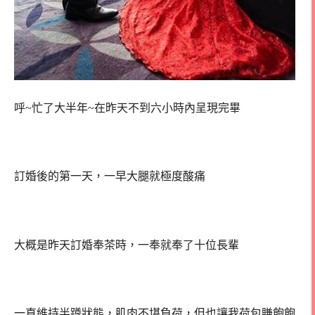
呼~忙了大半年~在昨天不到六小時內呈現完畢
訂婚後的第一天，一早大腿就極度酸痛
大概是昨天訂婚奉茶時，一奉就奉了十位長輩
一直維持半蹲狀態，肌肉不堪負荷，但也讓我荷包賺飽飽