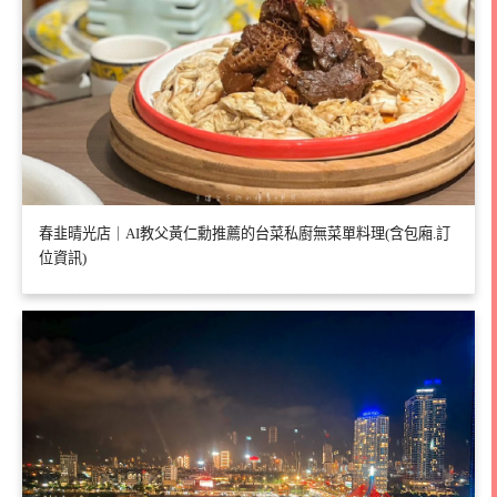
春韭晴光店｜AI教父黃仁勳推薦的台菜私廚無菜單料理(含包廂.訂
位資訊)