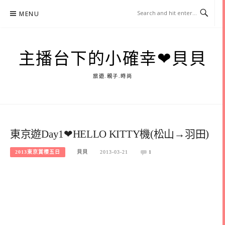
Skip
MENU
to
content
主播台下的小確幸❤貝貝
旅遊.親子.時尚
東京遊Day1❤HELLO KITTY機(松山→羽田)
2013東京賞櫻五日
貝貝
2013-03-21
1