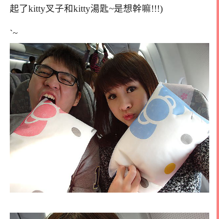
起了kitty叉子和kitty湯匙~是想幹嘛!!!)
`~