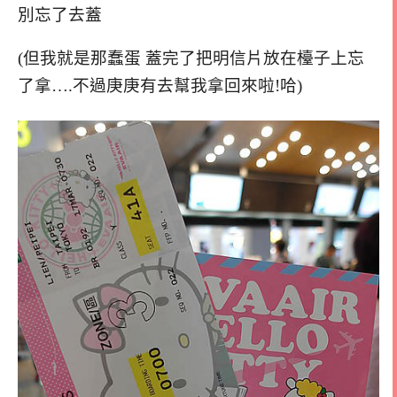
別忘了去蓋
(但我就是那蠢蛋 蓋完了把明信片放在檯子上忘
了拿….不過庚庚有去幫我拿回來啦!哈)