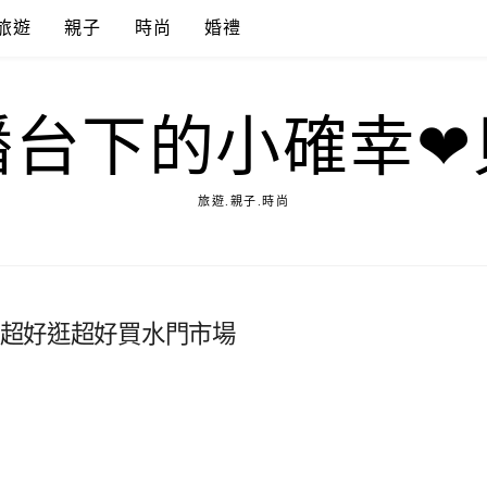
旅遊
親子
時尚
婚禮
播台下的小確幸❤
旅遊.親子.時尚
-超好逛超好買水門市場