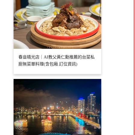
春韭晴光店｜AI教父黃仁勳推薦的台菜私
廚無菜單料理(含包廂.訂位資訊)