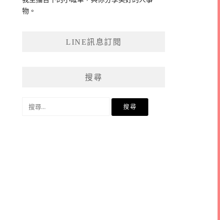
物。
LINE訊息訂閱
搜尋
搜
尋
關
鍵
字: