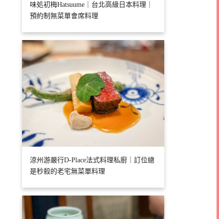
味処初梅Hatsuume｜台北高級日本料理｜
預約制無菜單會席料理
涼州游嚴行D-Place法式料理私廚｜訂位總
是秒殺的老宅無菜單料理