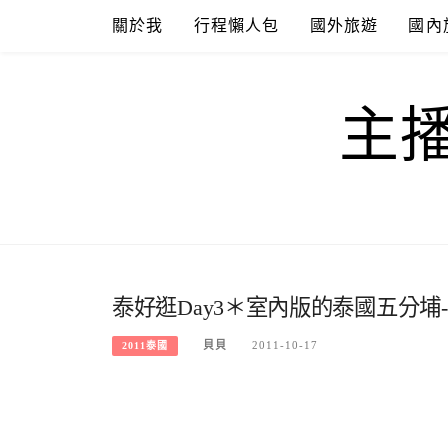
Skip
關於我
行程懶人包
國外旅遊
國內
to
content
主
泰好逛Day3＊室內版的泰國五分埔
貝貝
2011-10-17
2011泰國