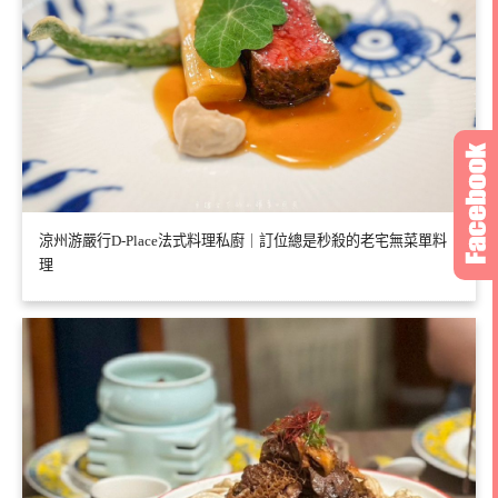
涼州游嚴行D-Place法式料理私廚｜訂位總是秒殺的老宅無菜單料
理