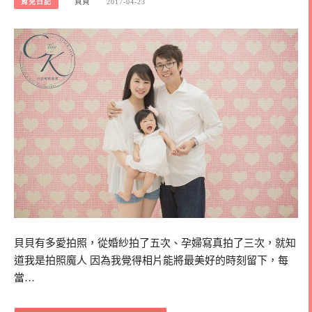
育兒日記
貝貝
2017-04-23
貝貝有多愛拍照，從婚紗拍了五次、孕婦寫真拍了三次，就知
道我是拍照魔人 因為我覺得相片能將最美好的時刻留下，每
當…