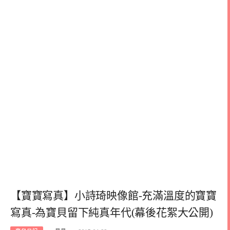
【寶寶寫真】小詩琦映像館-充滿溫度的寶寶
寫真-為寶貝留下純真年代(幕後花絮大公開)