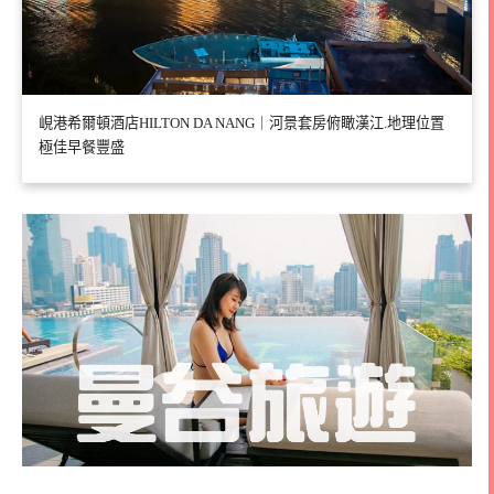
峴港希爾頓酒店HILTON DA NANG｜河景套房俯瞰漢江.地理位置
極佳早餐豐盛