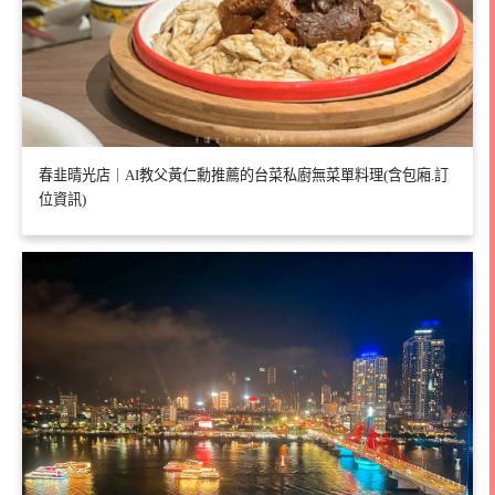
春韭晴光店｜AI教父黃仁勳推薦的台菜私廚無菜單料理(含包廂.訂
位資訊)