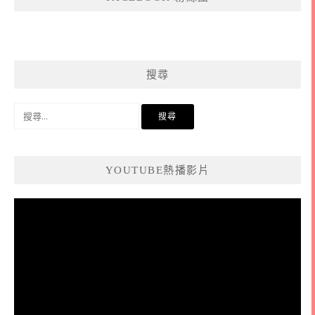
搜尋
搜
尋
關
鍵
YOUTUBE熱播影片
字:
視
訊
播
放
器