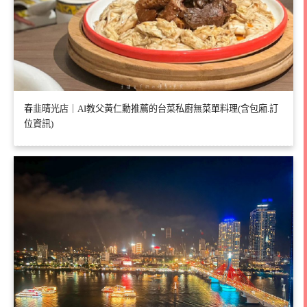
春韭晴光店｜AI教父黃仁勳推薦的台菜私廚無菜單料理(含包廂.訂
位資訊)