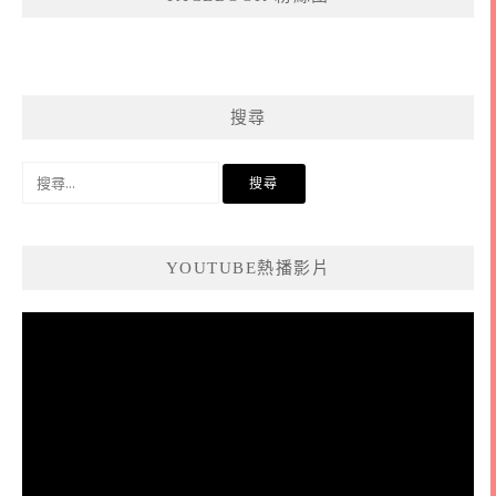
搜尋
搜
尋
關
鍵
YOUTUBE熱播影片
字:
視
訊
播
放
器