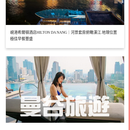
峴港希爾頓酒店HILTON DA NANG｜河景套房俯瞰漢江.地理位置
極佳早餐豐盛