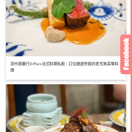
涼州游嚴行D-Place法式料理私廚｜訂位總是秒殺的老宅無菜單料
理