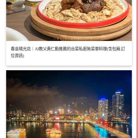
春韭晴光店｜AI教父黃仁勳推薦的台菜私廚無菜單料理(含包廂.訂
位資訊)