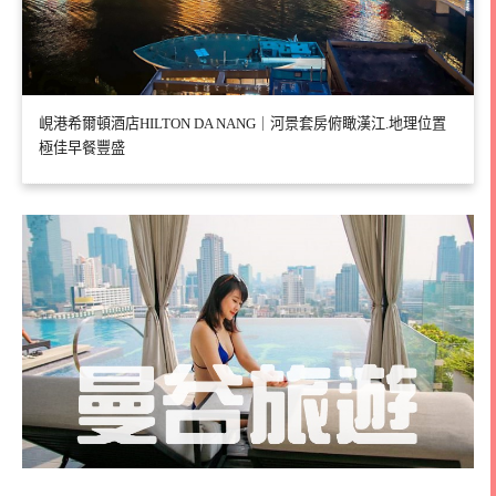
峴港希爾頓酒店HILTON DA NANG｜河景套房俯瞰漢江.地理位置
極佳早餐豐盛