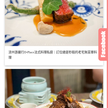
涼州游嚴行D-Place法式料理私廚｜訂位總是秒殺的老宅無菜單料
理