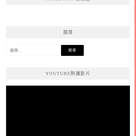
搜尋
搜
尋
關
鍵
YOUTUBE熱播影片
字:
視
訊
播
放
器