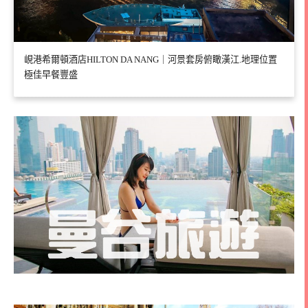
峴港希爾頓酒店HILTON DA NANG｜河景套房俯瞰漢江.地理位置
極佳早餐豐盛