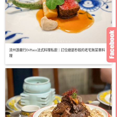
涼州游嚴行D-Place法式料理私廚｜訂位總是秒殺的老宅無菜單料
理