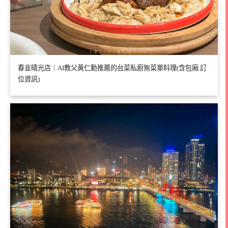
春韭晴光店｜AI教父黃仁勳推薦的台菜私廚無菜單料理(含包廂.訂
位資訊)