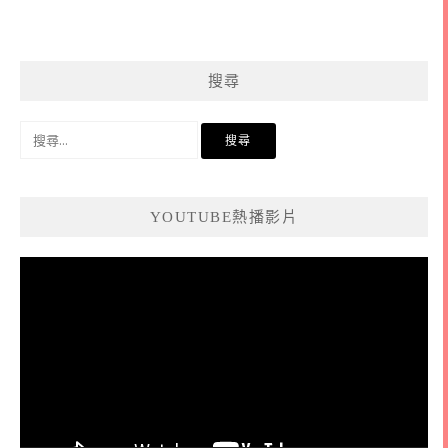
搜尋
搜
尋
關
鍵
YOUTUBE熱播影片
字:
視
訊
播
放
器