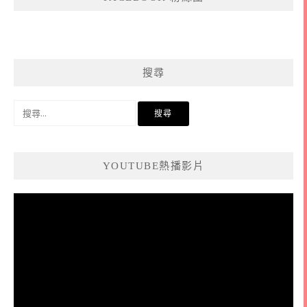
搜尋
搜
尋
關
鍵
YOUTUBE熱播影片
字:
視
訊
播
放
器