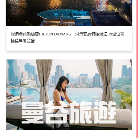
峴港希爾頓酒店HILTON DA NANG｜河景套房俯瞰漢江.地理位置
極佳早餐豐盛