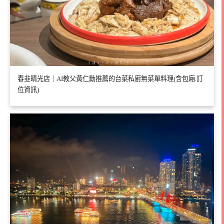
春韭晴光店｜AI教父黃仁勳推薦的台菜私廚無菜單料理(含包廂.訂
位資訊)