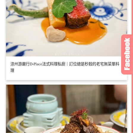
涼州游嚴行D-Place法式料理私廚｜訂位總是秒殺的老宅無菜單料
理