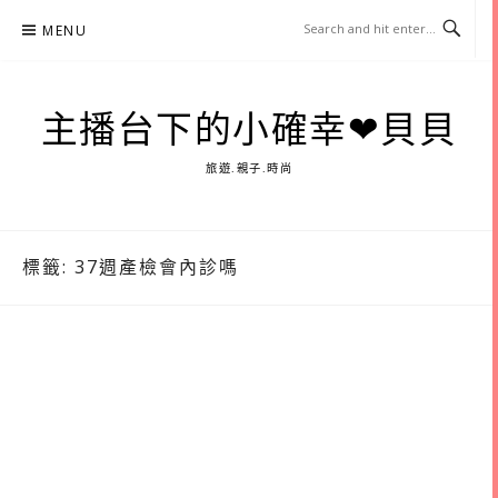
Skip
MENU
to
content
主播台下的小確幸❤貝貝
旅遊.親子.時尚
標籤:
37週產檢會內診嗎