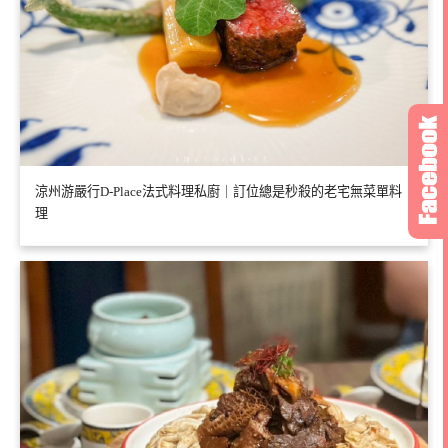
涼州游嚴行D-Place法式料理私廚｜訂位總是秒殺的老宅無菜單料
理