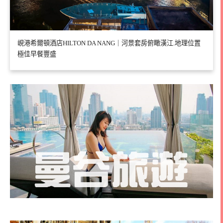
峴港希爾頓酒店HILTON DA NANG｜河景套房俯瞰漢江.地理位置
極佳早餐豐盛