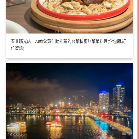
春韭晴光店｜AI教父黃仁勳推薦的台菜私廚無菜單料理(含包廂.訂
位資訊)