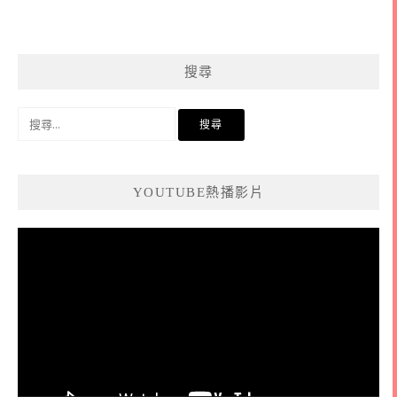
搜尋
搜
尋
關
鍵
YOUTUBE熱播影片
字:
視
訊
播
放
器