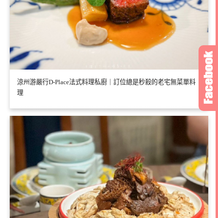
涼州游嚴行D-Place法式料理私廚｜訂位總是秒殺的老宅無菜單料
理