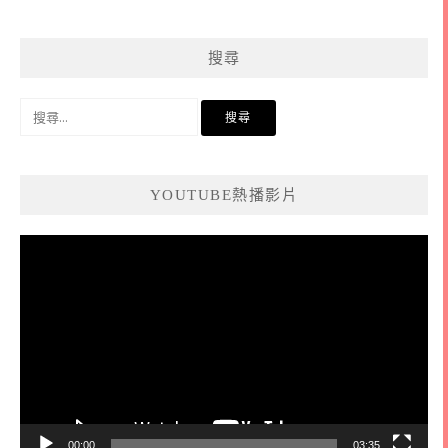
搜尋
搜
尋
關
鍵
YOUTUBE熱播影片
字:
視
訊
播
放
器
00:00
03:35