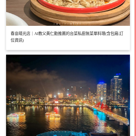
春韭晴光店｜AI教父黃仁勳推薦的台菜私廚無菜單料理(含包廂.訂
位資訊)