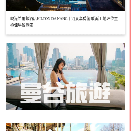
峴港希爾頓酒店HILTON DA NANG｜河景套房俯瞰漢江.地理位置
極佳早餐豐盛