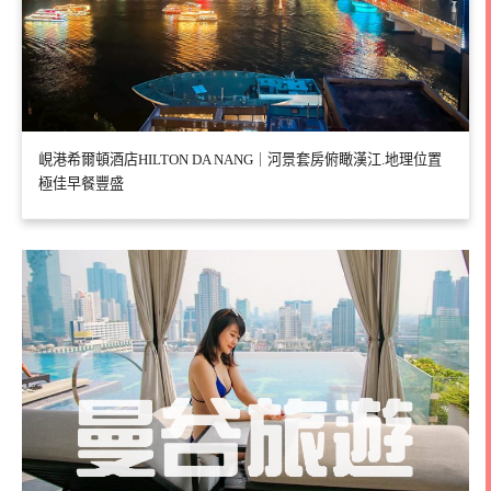
峴港希爾頓酒店HILTON DA NANG｜河景套房俯瞰漢江.地理位置
極佳早餐豐盛