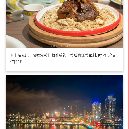
春韭晴光店｜AI教父黃仁勳推薦的台菜私廚無菜單料理(含包廂.訂
位資訊)