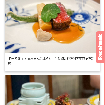
涼州游嚴行D-Place法式料理私廚｜訂位總是秒殺的老宅無菜單料
理