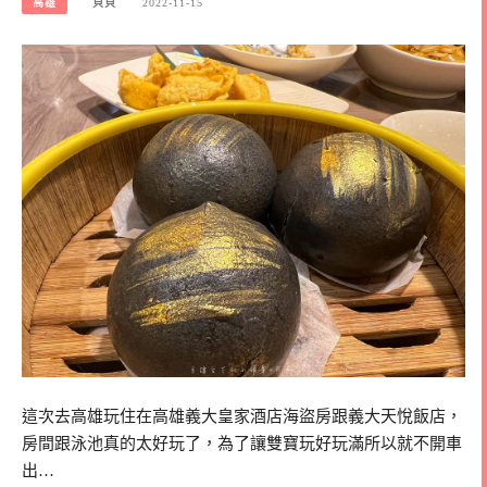
高雄
貝貝
2022-11-15
這次去高雄玩住在高雄義大皇家酒店海盜房跟義大天悅飯店，
房間跟泳池真的太好玩了，為了讓雙寶玩好玩滿所以就不開車
出…