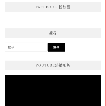
FACEBOOK 粉絲團
搜尋
搜
尋
關
鍵
YOUTUBE熱播影片
字:
視
訊
播
放
器