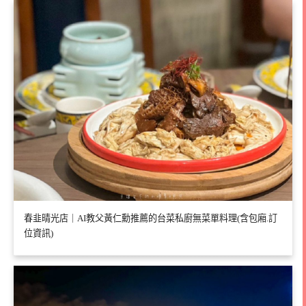
春韭晴光店｜AI教父黃仁勳推薦的台菜私廚無菜單料理(含包廂.訂
位資訊)