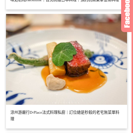
涼州游嚴行D-Place法式料理私廚｜訂位總是秒殺的老宅無菜單料
理