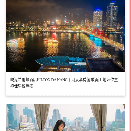
峴港希爾頓酒店HILTON DA NANG｜河景套房俯瞰漢江.地理位置
極佳早餐豐盛