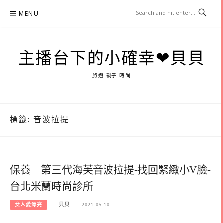
Skip
MENU
to
content
主播台下的小確幸❤貝貝
旅遊.親子.時尚
標籤:
音波拉提
保養｜第三代海芙音波拉提-找回緊緻小V臉-
台北米蘭時尚診所
女人愛漂亮
貝貝
2021-05-10