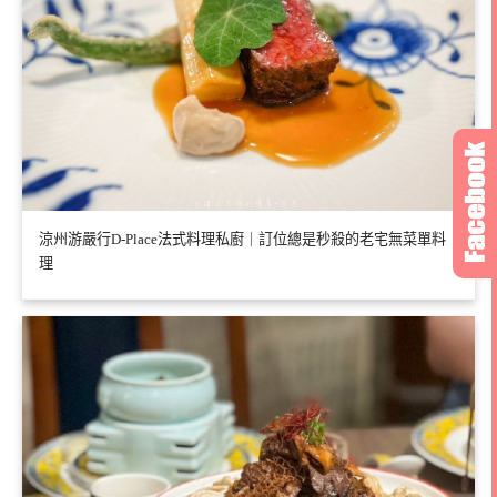
涼州游嚴行D-Place法式料理私廚｜訂位總是秒殺的老宅無菜單料
理