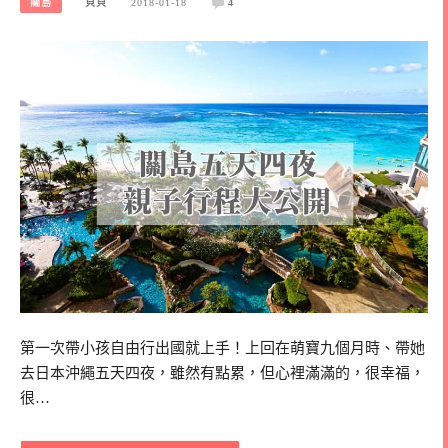
關島
貝貝
2018-01-18
4
第一次帶小孩自由行出國就上手！上回在萌寶九個月時、帶她
去日本沖繩五天四夜，雖然有點累，但心裡滿滿的，很幸福，
很…