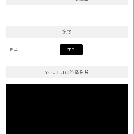
搜尋
搜
尋
關
鍵
YOUTUBE熱播影片
字:
視
訊
播
放
器