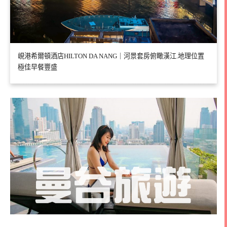
峴港希爾頓酒店HILTON DA NANG｜河景套房俯瞰漢江.地理位置
極佳早餐豐盛