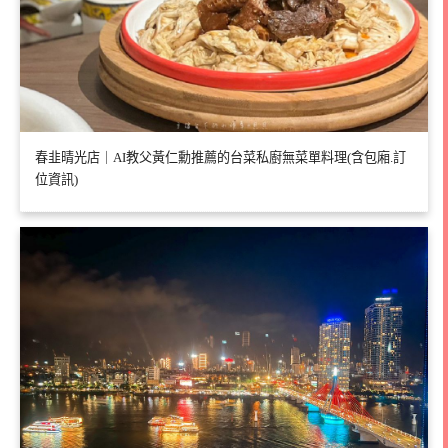
春韭晴光店｜AI教父黃仁勳推薦的台菜私廚無菜單料理(含包廂.訂
位資訊)